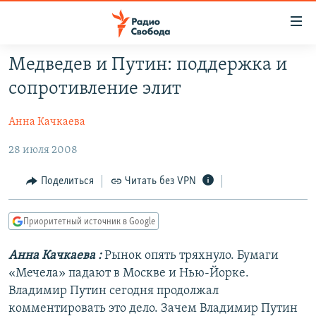
Ссылки
для
упрощенного
Медведев и Путин: поддержка и
ПРОГРАММЫ
доступа
сопротивление элит
ПОДКАСТЫ
Вернуться
к
Анна Качкаева
АВТОРСКИЕ ПРОЕКТЫ
основному
28 июля 2008
ЦИТАТЫ СВОБОДЫ
содержанию
Вернутся
МНЕНИЯ
Поделиться
Читать без VPN
к
КУЛЬТУРА
главной
Приоритетный источник в Google
навигации
IDEL.РЕАЛИИ
Вернутся
КАВКАЗ.РЕАЛИИ
Анна Качкаева
:
Рынок опять тряхнуло. Бумаги
к
«Мечела» падают в Москве и Нью-Йорке.
СЕВЕР.РЕАЛИИ
поиску
Владимир Путин сегодня продолжал
СИБИРЬ.РЕАЛИИ
комментировать это дело. Зачем Владимир Путин