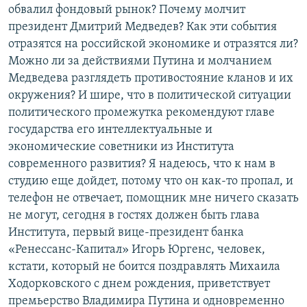
обвалил фондовый рынок? Почему молчит
РАСПИСАНИЕ ВЕЩАНИЯ
президент Дмитрий Медведев? Как эти события
ПОДПИШИТЕСЬ НА РАССЫЛКУ
отразятся на российской экономике и отразятся ли?
Можно ли за действиями Путина и молчанием
СОЦИАЛЬНЫЕ СЕТИ
Медведева разглядеть противостояние кланов и их
окружения? И шире, что в политической ситуации
политического промежутка рекомендуют главе
государства его интеллектуальные и
экономические советники из Института
современного развития? Я надеюсь, что к нам в
Все сайты РСЕ/РС
студию еще дойдет, потому что он как-то пропал, и
телефон не отвечает, помощник мне ничего сказать
не могут, сегодня в гостях должен быть глава
Института, первый вице-президент банка
«Ренессанс-Капитал» Игорь Юргенс, человек,
кстати, который не боится поздравлять Михаила
Ходорковского с днем рождения, приветствует
премьерство Владимира Путина и одновременно