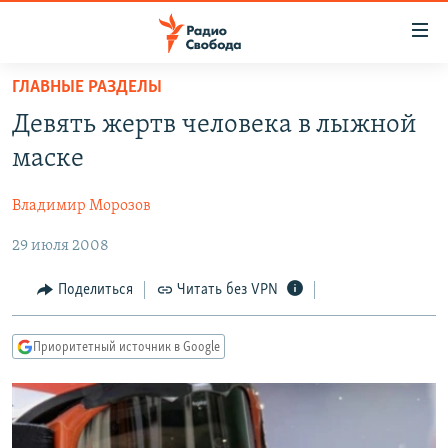
Ссылки
для
упрощенного
ГЛАВНЫЕ РАЗДЕЛЫ
ПРОГРАММЫ
доступа
Девять жертв человека в лыжной
ПОДКАСТЫ
Вернуться
маске
к
АВТОРСКИЕ ПРОЕКТЫ
основному
Владимир Морозов
ЦИТАТЫ СВОБОДЫ
содержанию
Вернутся
29 июля 2008
МНЕНИЯ
к
КУЛЬТУРА
Поделиться
Читать без VPN
главной
навигации
IDEL.РЕАЛИИ
Вернутся
Приоритетный источник в Google
КАВКАЗ.РЕАЛИИ
к
СЕВЕР.РЕАЛИИ
поиску
СИБИРЬ.РЕАЛИИ