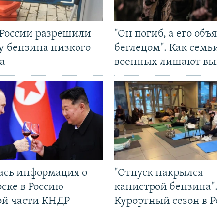
 России разрешили
"Он погиб, а его объ
у бензина низкого
беглецом". Как семь
а
военных лишают вы
ась информация о
"Отпуск накрылся
ске в Россию
канистрой бензина"
ой части КНДР
Курортный сезон в Р