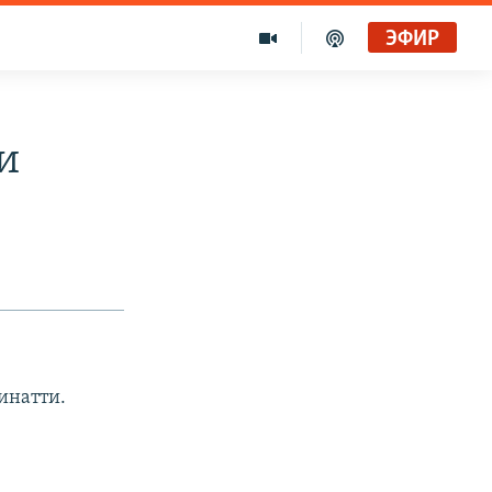
ЭФИР
и
инатти.