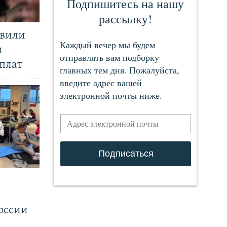
явили
и
плат
.
оссии