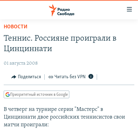
Ссылки
для
упрощенного
НОВОСТИ
ПРОГРАММЫ
доступа
Теннис. Россияне проиграли в
ПОДКАСТЫ
Вернуться
Цинциннати
к
АВТОРСКИЕ ПРОЕКТЫ
основному
01 августа 2008
ЦИТАТЫ СВОБОДЫ
содержанию
Вернутся
МНЕНИЯ
Поделиться
Читать без VPN
к
КУЛЬТУРА
главной
Приоритетный источник в Google
навигации
IDEL.РЕАЛИИ
Вернутся
В четверг на турнире серии "Мастерс" в
КАВКАЗ.РЕАЛИИ
к
Цинциннати двое российских теннисистов свои
СЕВЕР.РЕАЛИИ
поиску
матчи проиграли:
СИБИРЬ.РЕАЛИИ