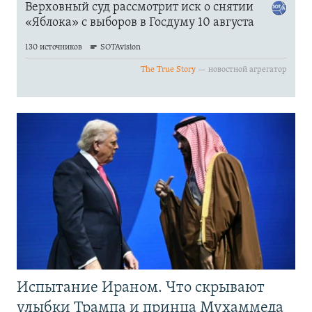
Испытание Ираном. Что скрывают
улыбки Трампа и принца Мухаммеда