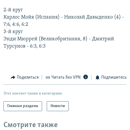
РАСПИСАНИЕ ВЕЩАНИЯ
2-й круг
ПОДПИШИТЕСЬ НА РАССЫЛКУ
Карлос Мойя (Испания) - Николай Давыденко (4) -
7:6, 4:6, 6:2
3-й круг
СОЦИАЛЬНЫЕ СЕТИ
Энди Мюррей (Великобритания, 8) - Дмитрий
Турсунов - 6:3, 6:3
Все сайты РСЕ/РС
Поделиться
Читать без VPN
Подпишитесь
Этот контент также в категориях
Главные разделы
Новости
Смотрите также