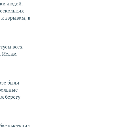
тки людей.
нескольких
к взрывам, в
стуем всех
а Ислам
азе были
трольные
ом берегу
бас выступил