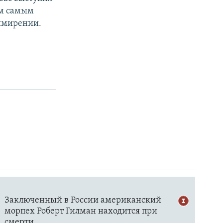
ем самым
римирении.