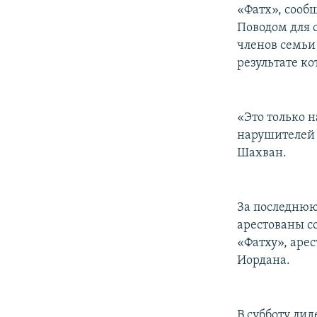
РАСПИСАНИЕ ВЕЩАНИЯ
«Фатх», сооб
ПОДПИШИТЕСЬ НА РАССЫЛКУ
Поводом для 
членов семьи
результате к
«Это только н
нарушителей 
Шахван.
За последнюю
арестованы с
«Фатху», аре
Иордана.
В субботу ли