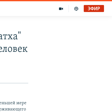
ЭФИР
атха"
еловек
 меньшей мере
держивающего