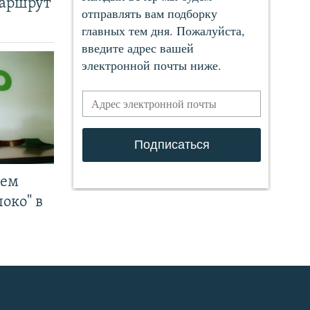
маршрут
чем
око" в