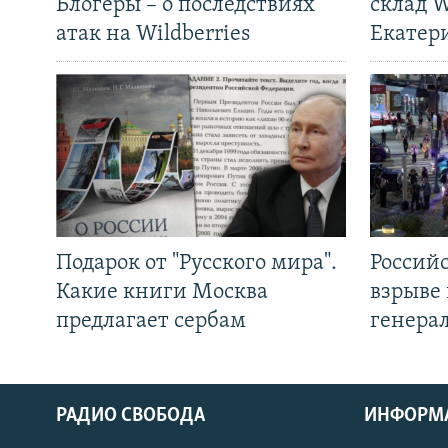
Блогеры – о последствиях
склад W
атак на Wildberries
Екатер
Подарок от "Русского мира".
Россий
Какие книги Москва
взрыве 
предлагает сербам
генера
РАДИО СВОБОДА
ИНФОРМ