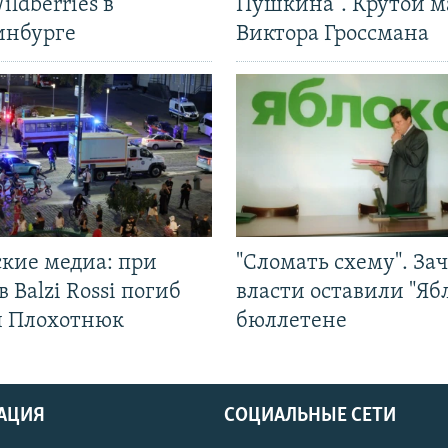
ildberries в
Пушкина". Крутой 
инбурге
Виктора Гроссмана
ские медиа: при
"Сломать схему". За
в Balzi Rossi погиб
власти оставили "Ябл
л Плохотнюк
бюллетене
АЦИЯ
СОЦИАЛЬНЫЕ СЕТИ