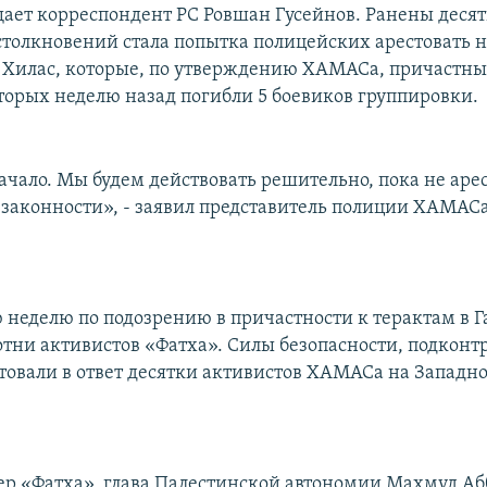
щает корреспондент РС Ровшан Гусейнов. Ранены деся
столкновений стала попытка полицейских арестовать 
 Хилас, которые, по утверждению ХАМАСа, причастны 
оторых неделю назад погибли 5 боевиков группировки.
ачало. Мы будем действовать решительно, пока не аре
законности», - заявил представитель полиции ХАМАС
 неделю по подозрению в причастности к терактам в Г
отни активистов «Фатха». Силы безопасности, подкон
стовали в ответ десятки активистов ХАМАСа на Западн
дер «Фатха», глава Палестинской автономии Махмуд Аб