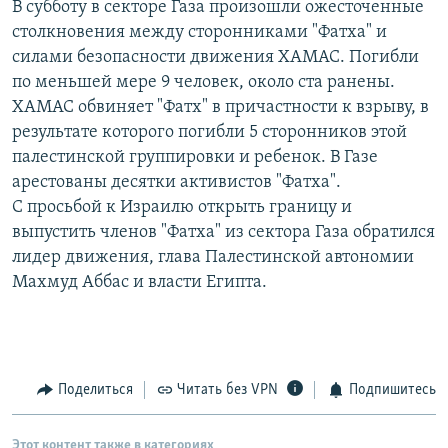
В субботу в секторе Газа произошли ожесточенные
РАСПИСАНИЕ ВЕЩАНИЯ
столкновения между сторонниками "Фатха" и
ПОДПИШИТЕСЬ НА РАССЫЛКУ
силами безопасности движения ХАМАС. Погибли
по меньшей мере 9 человек, около ста ранены.
ХАМАС обвиняет "Фатх" в причастности к взрыву, в
СОЦИАЛЬНЫЕ СЕТИ
результате которого погибли 5 сторонников этой
палестинской группировки и ребенок. В Газе
арестованы десятки активистов "Фатха".
С просьбой к Израилю открыть границу и
выпустить членов "Фатха" из сектора Газа обратился
Все сайты РСЕ/РС
лидер движения, глава Палестинской автономии
Махмуд Аббас и власти Египта.
Поделиться
Читать без VPN
Подпишитесь
Этот контент также в категориях