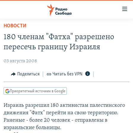
Ссылки
для
упрощенного
НОВОСТИ
ПРОГРАММЫ
доступа
180 членам "Фатха" разрешено
ПОДКАСТЫ
Вернуться
пересечь границу Израиля
к
АВТОРСКИЕ ПРОЕКТЫ
основному
03 августа 2008
ЦИТАТЫ СВОБОДЫ
содержанию
Вернутся
МНЕНИЯ
Поделиться
Читать без VPN
к
КУЛЬТУРА
главной
Приоритетный источник в Google
навигации
IDEL.РЕАЛИИ
Вернутся
Израиль разрешил 180 активистам палестинского
КАВКАЗ.РЕАЛИИ
к
движения "Фатх" перейти на свою территорию.
СЕВЕР.РЕАЛИИ
поиску
Раненые - более 20 человек - отправлены в
израильские больницы.
СИБИРЬ.РЕАЛИИ