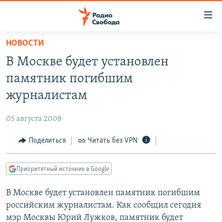
Ссылки
для
упрощенного
НОВОСТИ
ПРОГРАММЫ
доступа
В Москве будет установлен
ПОДКАСТЫ
Вернуться
памятник погибшим
к
АВТОРСКИЕ ПРОЕКТЫ
журналистам
основному
ЦИТАТЫ СВОБОДЫ
содержанию
05 августа 2008
Вернутся
МНЕНИЯ
к
Поделиться
Читать без VPN
КУЛЬТУРА
главной
навигации
IDEL.РЕАЛИИ
Приоритетный источник в Google
Вернутся
КАВКАЗ.РЕАЛИИ
к
В Москве будет установлен памятник погибшим
СЕВЕР.РЕАЛИИ
поиску
российским журналистам. Как сообщил сегодня
СИБИРЬ.РЕАЛИИ
мэр Москвы Юрий Лужков, памятник будет