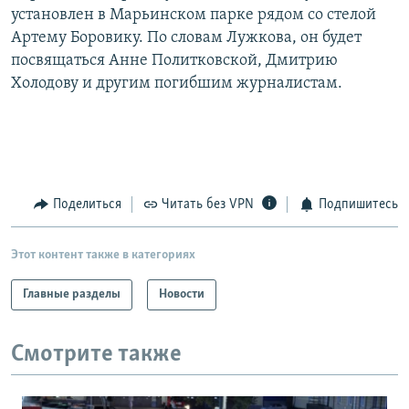
установлен в Марьинском парке рядом со стелой
РАСПИСАНИЕ ВЕЩАНИЯ
Артему Боровику. По словам Лужкова, он будет
ПОДПИШИТЕСЬ НА РАССЫЛКУ
посвящаться Анне Политковской, Дмитрию
Холодову и другим погибшим журналистам.
СОЦИАЛЬНЫЕ СЕТИ
Поделиться
Читать без VPN
Подпишитесь
Все сайты РСЕ/РС
Этот контент также в категориях
Главные разделы
Новости
Смотрите также