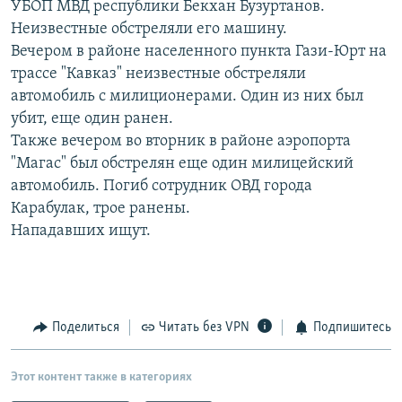
УБОП МВД республики Бекхан Бузуртанов.
РАСПИСАНИЕ ВЕЩАНИЯ
Неизвестные обстреляли его машину.
ПОДПИШИТЕСЬ НА РАССЫЛКУ
Вечером в районе населенного пункта Гази-Юрт на
трассе "Кавказ" неизвестные обстреляли
автомобиль с милиционерами. Один из них был
СОЦИАЛЬНЫЕ СЕТИ
убит, еще один ранен.
Также вечером во вторник в районе аэропорта
"Магас" был обстрелян еще один милицейский
автомобиль. Погиб сотрудник ОВД города
Карабулак, трое ранены.
Все сайты РСЕ/РС
Нападавших ищут.
Поделиться
Читать без VPN
Подпишитесь
Этот контент также в категориях