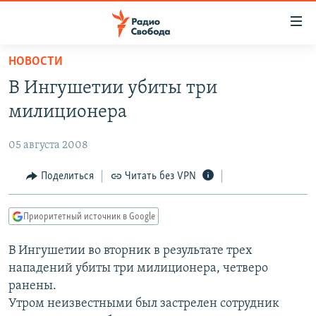
Ссылки
для
упрощенного
НОВОСТИ
ПРОГРАММЫ
доступа
В Ингушетии убиты три
ПОДКАСТЫ
Вернуться
милиционера
к
АВТОРСКИЕ ПРОЕКТЫ
основному
05 августа 2008
ЦИТАТЫ СВОБОДЫ
содержанию
Вернутся
МНЕНИЯ
Поделиться
Читать без VPN
к
КУЛЬТУРА
главной
Приоритетный источник в Google
навигации
IDEL.РЕАЛИИ
Вернутся
В Ингушетии во вторник в результате трех
КАВКАЗ.РЕАЛИИ
к
нападений убиты три милиционера, четверо
СЕВЕР.РЕАЛИИ
поиску
ранены.
Утром неизвестными был застрелен сотрудник
СИБИРЬ.РЕАЛИИ