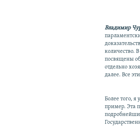
Владимир Чу
парламентски
доказательст
количество. 
посвящены об
отдельно хоз
далее. Все эт
Более того, 
пример. Эта п
подробнейший,
Государствен