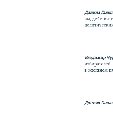
Данила Гальп
вы, действит
политическим
Владимир Чу
избирателей 
в основном к
Данила Гальп