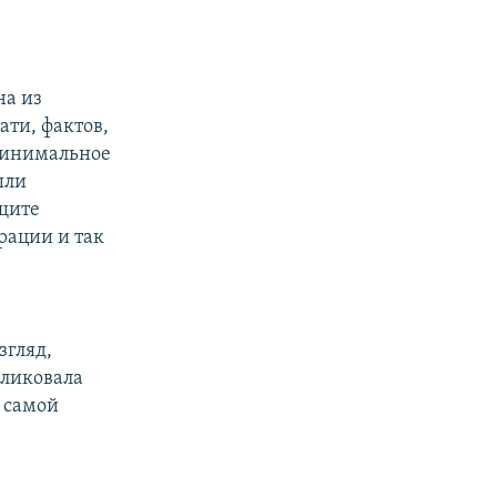
на из
ати, фактов,
минимальное
ыли
щите
рации и так
згляд,
бликовала
й самой