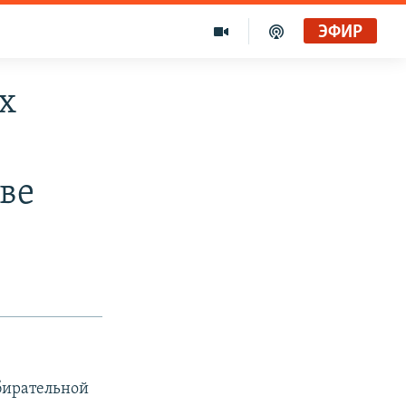
ЭФИР
х
ве
збирательной