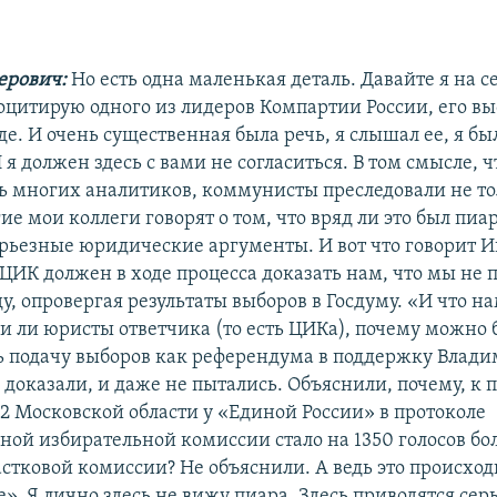
ерович:
Но есть одна маленькая деталь. Давайте я на с
оцитирую одного из лидеров Компартии России, его вы
е. И очень существенная была речь, я слышал ее, я бы
 я должен здесь с вами не согласиться. В том смысле, ч
 многих аналитиков, коммунисты преследовали не то
ие мои коллеги говорят о том, что вряд ли это был пиа
ерьезные юридические аргументы. И вот что говорит 
ЦИК должен в ходе процесса доказать нам, что мы не 
у, опровергая результаты выборов в Госдуму. «И что н
и ли юристы ответчика (то есть ЦИКа), почему можно 
 подачу выборов как референдума в поддержку Влади
 доказали, и даже не пытались. Объяснили, почему, к 
82 Московской области у «Единой России» в протоколе
ной избирательной комиссии стало на 1350 голосов бо
стковой комиссии? Не объяснили. А ведь это происход
е». Я лично здесь не вижу пиара. Здесь приводятся сер