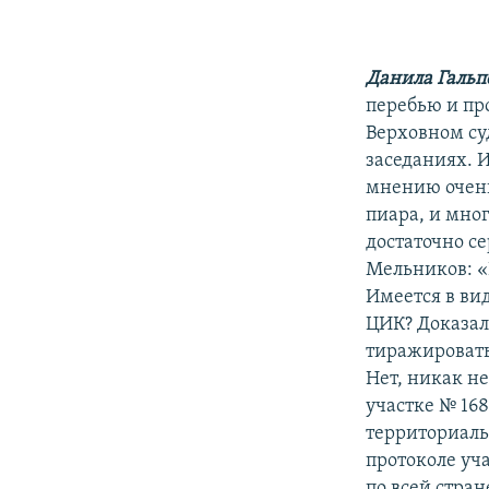
Данила Гальп
перебью и пр
Верховном суд
заседаниях. И
мнению очень
пиара, и мног
достаточно с
Мельников: «
Имеется в вид
ЦИК? Доказал
тиражировать
Нет, никак не
участке № 16
территориаль
протоколе уча
по всей стран