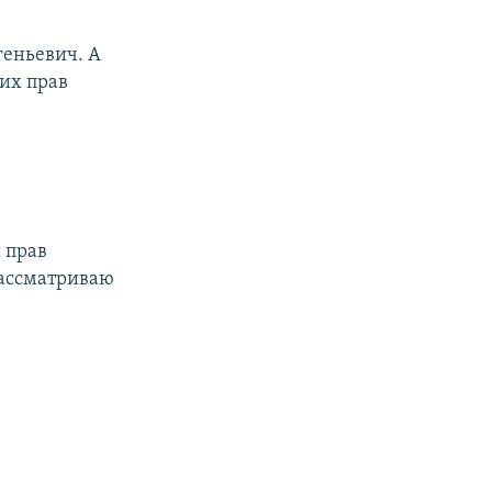
геньевич. А
ких прав
 прав
рассматриваю