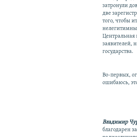
затронули дов
две зарегист
того, чтобы 
нелегитимным
Центральная 
заявителей, 
государства.
Во-первых, о
ошибаюсь, эт
Владимир Чу
благодарен з