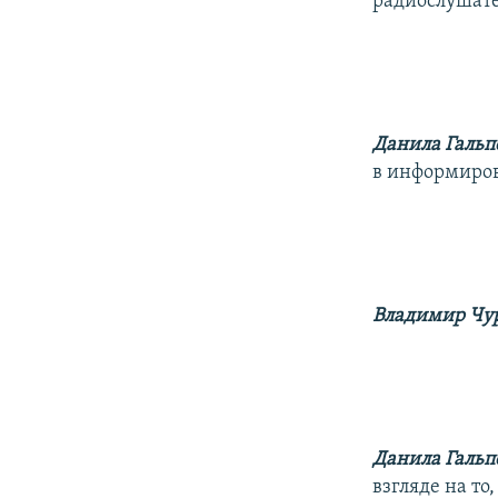
радиослушате
Данила Гальп
в информиров
Владимир Чу
Данила Гальп
взгляде на то