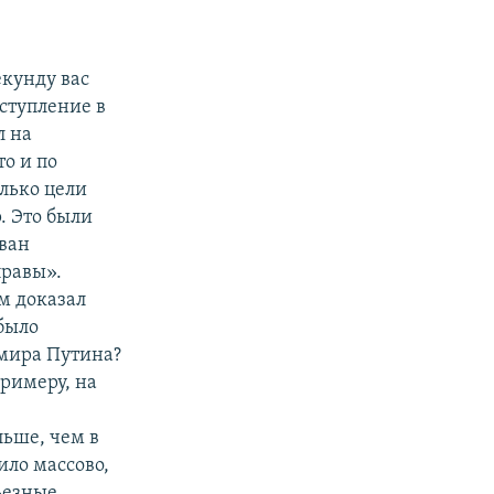
екунду вас
ступление в
л на
то и по
лько цели
р. Это были
Иван
правы».
ам доказал
было
мира Путина?
примеру, на
льше, чем в
ило массово,
ьезные...