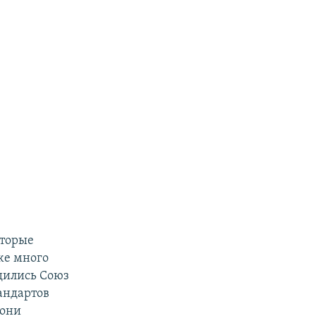
оторые
Уже много
удились Союз
андартов
 они