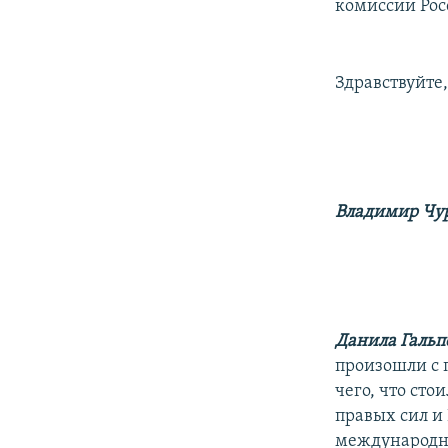
РАСПИСАНИЕ ВЕЩАНИЯ
комиссии Рос
ПОДПИШИТЕСЬ НА РАССЫЛКУ
Здравствуйте
Владимир Чу
Данила Гальп
произошли с п
чего, что сто
правых сил и
международно