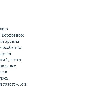
ли о
в Верховном
чки зрения
и особенно
партия
ий, в этот
нала все
ре в
уюсь
газете». И в