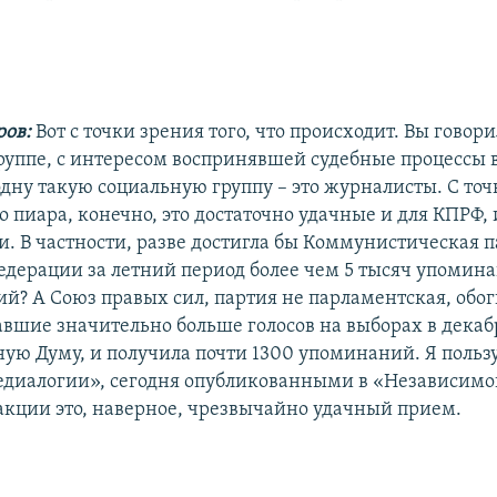
ров:
Вот с точки зрения того, что происходит. Вы говори
руппе, с интересом воспринявшей судебные процессы 
одну такую социальную группу – это журналисты. С то
 пиара, конечно, это достаточно удачные и для КПРФ, 
и. В частности, разве достигла бы Коммунистическая 
едерации за летний период более чем 5 тысяч упоминан
ий? А Союз правых сил, партия не парламентская, обог
авшие значительно больше голосов на выборах в декаб
ную Думу, и получила почти 1300 упоминаний. Я польз
иалогии», сегодня опубликованными в «Независимой 
-акции это, наверное, чрезвычайно удачный прием.