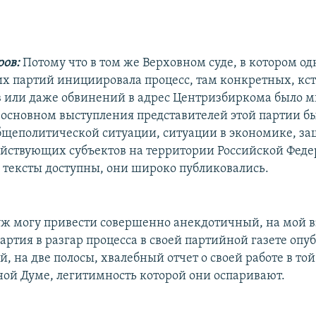
ров:
Потому что в том же Верховном суде, в котором од
х партий инициировала процесс, там конкретных, кст
в или даже обвинений в адрес Центризбиркома было 
В основном выступления представителей этой партии б
щеполитической ситуации, ситуации в экономике, за
яйствующих субъектов на территории Российской Феде
и тексты доступны, они широко публиковались.
я уж могу привести совершенно анекдотичный, на мой в
артия в разгар процесса в своей партийной газете опу
 на две полосы, хвалебный отчет о своей работе в то
ной Думе, легитимность которой они оспаривают.