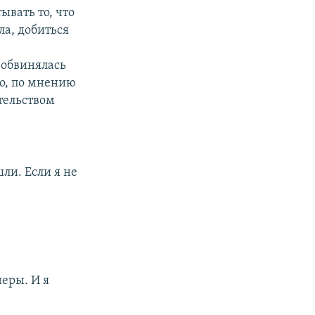
ывать то, что
ла, добиться
 обвинялась
ло, по мнению
тельством
ли. Если я не
еры. И я