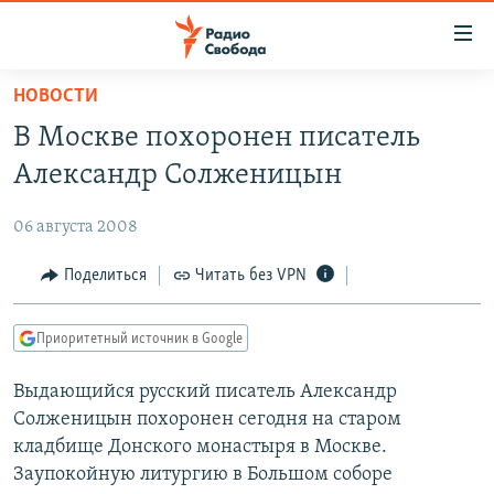
Ссылки
для
упрощенного
НОВОСТИ
ПРОГРАММЫ
доступа
В Москве похоронен писатель
ПОДКАСТЫ
Вернуться
Александр Солженицын
к
АВТОРСКИЕ ПРОЕКТЫ
основному
06 августа 2008
ЦИТАТЫ СВОБОДЫ
содержанию
Вернутся
МНЕНИЯ
Поделиться
Читать без VPN
к
КУЛЬТУРА
главной
Приоритетный источник в Google
навигации
IDEL.РЕАЛИИ
Вернутся
Выдающийся русский писатель Александр
КАВКАЗ.РЕАЛИИ
к
Солженицын похоронен сегодня на старом
СЕВЕР.РЕАЛИИ
поиску
кладбище Донского монастыря в Москве.
Заупокойную литургию в Большом соборе
СИБИРЬ.РЕАЛИИ