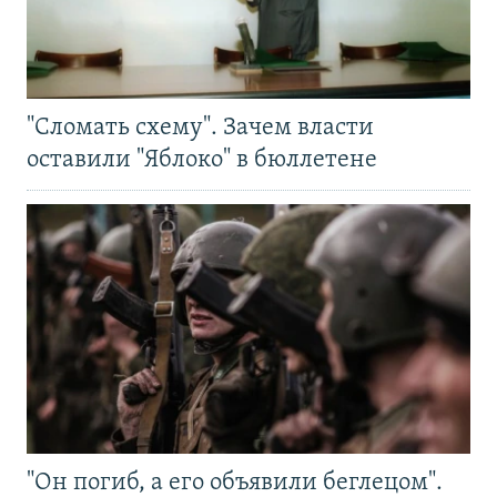
"Сломать схему". Зачем власти
оставили "Яблоко" в бюллетене
"Он погиб, а его объявили беглецом".