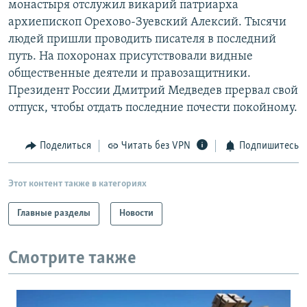
монастыря отслужил викарий патриарха
РАСПИСАНИЕ ВЕЩАНИЯ
архиепископ Орехово-Зуевский Алексий. Тысячи
ПОДПИШИТЕСЬ НА РАССЫЛКУ
людей пришли проводить писателя в последний
путь. На похоронах присутствовали видные
общественные деятели и правозащитники.
СОЦИАЛЬНЫЕ СЕТИ
Президент России Дмитрий Медведев прервал свой
отпуск, чтобы отдать последние почести покойному.
Поделиться
Читать без VPN
Подпишитесь
Все сайты РСЕ/РС
Этот контент также в категориях
Главные разделы
Новости
Смотрите также