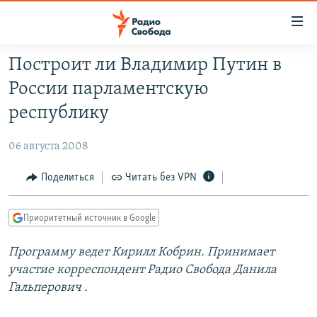
Ссылки
для
упрощенного
Построит ли Владимир Путин в
ПРОГРАММЫ
доступа
России парламентскую
ПОДКАСТЫ
Вернуться
республику
к
АВТОРСКИЕ ПРОЕКТЫ
основному
06 августа 2008
ЦИТАТЫ СВОБОДЫ
содержанию
Вернутся
МНЕНИЯ
Поделиться
Читать без VPN
к
КУЛЬТУРА
главной
Приоритетный источник в Google
навигации
IDEL.РЕАЛИИ
Вернутся
Программу ведет Кирилл Кобрин. Принимает
КАВКАЗ.РЕАЛИИ
к
участие корреспондент Радио Свобода Данила
СЕВЕР.РЕАЛИИ
поиску
Гальперович .
СИБИРЬ.РЕАЛИИ