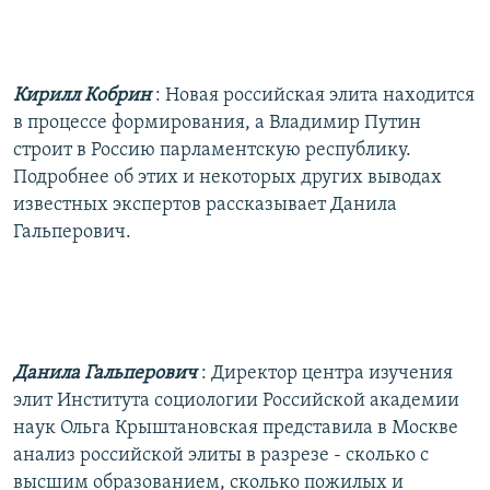
РАСПИСАНИЕ ВЕЩАНИЯ
ПОДПИШИТЕСЬ НА РАССЫЛКУ
Кирилл Кобрин
: Новая российская элита находится
СОЦИАЛЬНЫЕ СЕТИ
в процессе формирования, а Владимир Путин
строит в Россию парламентскую республику.
Подробнее об этих и некоторых других выводах
известных экспертов рассказывает Данила
Гальперович.
Все сайты РСЕ/РС
Данила Гальперович
: Директор центра изучения
элит Института социологии Российской академии
наук Ольга Крыштановская представила в Москве
анализ российской элиты в разрезе - сколько с
высшим образованием, сколько пожилых и