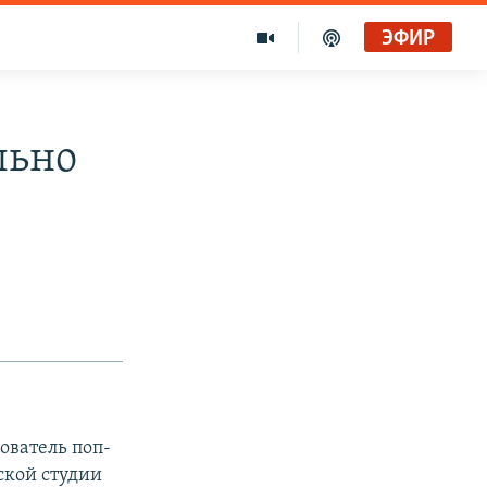
ЭФИР
льно
ователь поп-
ской студии