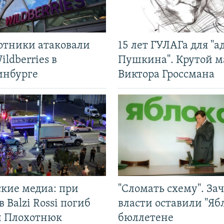
отники атаковали
15 лет ГУЛАГа для "а
ildberries в
Пушкина". Крутой 
инбурге
Виктора Гроссмана
ские медиа: при
"Сломать схему". За
в Balzi Rossi погиб
власти оставили "Ябл
л Плохотнюк
бюллетене