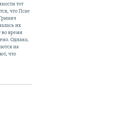
мности тот
тся, что Псае
 Гринич
чалась их
у во время
ено. Однако,
яются на
ют, что