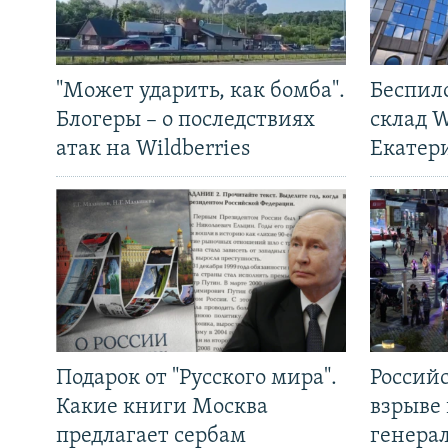
"Может ударить, как бомба".
Беспил
Блогеры – о последствиях
склад W
атак на Wildberries
Екатер
Подарок от "Русского мира".
Россий
Какие книги Москва
взрыве 
предлагает сербам
генера