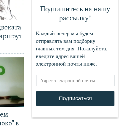
двоката
маршрут
чем
око" в