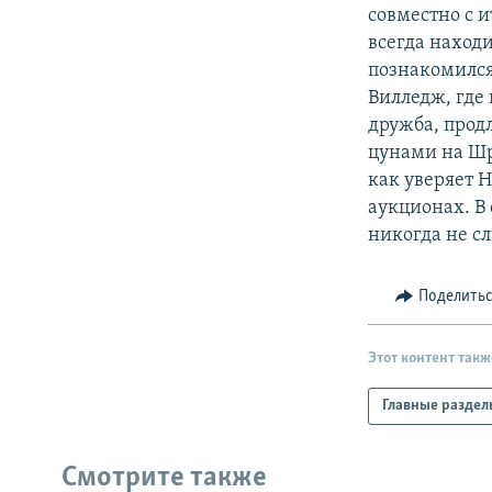
РАСПИСАНИЕ ВЕЩАНИЯ
совместно с 
ПОДПИШИТЕСЬ НА РАССЫЛКУ
всегда находи
познакомился
Вилледж, где
дружба, продл
цунами на Шри
как уверяет 
аукционах. В
никогда не с
Поделить
Этот контент такж
Главные раздел
Смотрите также