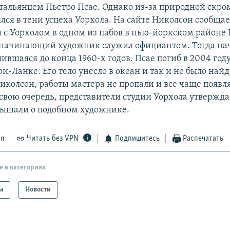
итальянцем Пьетро Псае. Однако из-за природной скро
лся в тени успеха Уорхола. На сайте Николсон сообщае
 с Уорхолом в одном из пабов в нью-йоркском районе
 начинающий художник служил официантом. Тогда на
ившаяся до конца 1960-х годов. Псае погиб в 2004 год
-Ланке. Его тело унесло в океан и так и не было найд
Николсон, работы мастера не пропали и все чаще появл
 свою очередь, представители студии Уорхола утвержда
лышали о подобном художнике.
ся
Читать без VPN
Подпишитесь
Распечатать
е в категориях
ы
Новости