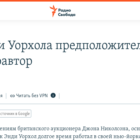
и Уорхола предположите
оавтор
ся
Читать без VPN
сточник в Google
дениям британского аукционера Джона Николсона, осн
к Энди Уорхол долгое время работал в своей нью-йорк