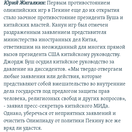
Юрий Жигалкин:
Первым противостоянием
РАСПИСАНИЕ ВЕЩАНИЯ
олимпийских игр в Пекине еще до их открытия
ПОДПИШИТЕСЬ НА РАССЫЛКУ
стало заочное противостояние президента Буша и
китайских властей. Канун игр был отмечен
СОЦИАЛЬНЫЕ СЕТИ
раздраженным заявлением представителя
министерства иностранных дел Китая,
ответившим на неожиданный для многих прямой
вызов президента США китайскому руководству.
Джордж Буш осудил китайское руководство за
давление на диссидентов. «Мы твердо отвергаем
Все сайты РСЕ/РС
любые заявления или действия, которые
представляют собой вмешательство во внутренние
дела государств под предлогом защиты прав
человека, религиозных свобод и других вопросов»,
- заявил пресс-секретарь китайского МИДа.
Однако, уберечься от неприятных заявлений и
очистить Олимпиаду от политики Пекину все же
вряд ли удастся.