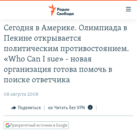
Ссылки
для
упрощенного
Сегодня в Америке. Олимпиада в
ПРОГРАММЫ
доступа
Пекине открывается
ПОДКАСТЫ
Вернуться
политическим противостоянием.
к
АВТОРСКИЕ ПРОЕКТЫ
«Who Can I sue» - новая
основному
ЦИТАТЫ СВОБОДЫ
содержанию
организация готова помочь в
Вернутся
МНЕНИЯ
поиске ответчика
к
КУЛЬТУРА
главной
08 августа 2008
навигации
IDEL.РЕАЛИИ
Вернутся
Поделиться
Читать без VPN
КАВКАЗ.РЕАЛИИ
к
СЕВЕР.РЕАЛИИ
поиску
Приоритетный источник в Google
СИБИРЬ.РЕАЛИИ