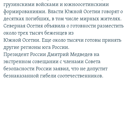
грузинскими войсками и южноосетинскими
РАСПИСАНИЕ ВЕЩАНИЯ
формированиями. Власти Южной Осетии говорят о
ПОДПИШИТЕСЬ НА РАССЫЛКУ
десятках погибших, в том числе мирных жителях.
Северная Осетия объявила о готовности разместить
СОЦИАЛЬНЫЕ СЕТИ
около трех тысяч беженцев из
Южной Осетии. Еще около тысячи готовы принять
другие регионы юга России.
Президент России Дмитрий Медведев на
экстренном совещании с членами Совета
безопасности России заявил, что не допустит
Все сайты РСЕ/РС
безнаказанной гибели соотечественников.