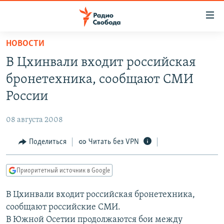
Ссылки
для
упрощенного
НОВОСТИ
ПРОГРАММЫ
доступа
В Цхинвали входит российская
ПОДКАСТЫ
Вернуться
бронетехника, сообщают СМИ
к
АВТОРСКИЕ ПРОЕКТЫ
России
основному
ЦИТАТЫ СВОБОДЫ
содержанию
08 августа 2008
Вернутся
МНЕНИЯ
к
Поделиться
Читать без VPN
КУЛЬТУРА
главной
навигации
IDEL.РЕАЛИИ
Приоритетный источник в Google
Вернутся
КАВКАЗ.РЕАЛИИ
к
В Цхинвали входит российская бронетехника,
СЕВЕР.РЕАЛИИ
поиску
сообщают российские СМИ.
СИБИРЬ.РЕАЛИИ
В Южной Осетии продолжаются бои между