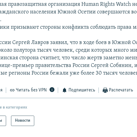
я правозащитная организация Human Rights Watch не
ражданского населения Южной Осетии совершаются в
.
ики призывают стороны конфликта соблюдать права 
ссии Сергей Лавров заявил, что в ходе боев в Южной О
около полутора тысяч человек, среди которых много 
зинская сторона считает, что число жертв заметно мен
вице-премьер правительства России Сергей Собянин,
ые регионы России бежали уже более 30 тысяч челове
ся
Читать без VPN
Подпишитесь
Распечатать
е в категориях
ы
Новости