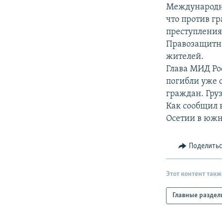
РАСПИСАНИЕ ВЕЩАНИЯ
Международна
ПОДПИШИТЕСЬ НА РАССЫЛКУ
что против г
преступления
Правозащитн
жителей.
Глава МИД Ро
погибли уже 
граждан. Гру
Как сообщил 
Осетии в южн
Поделить
Этот контент такж
Главные раздел