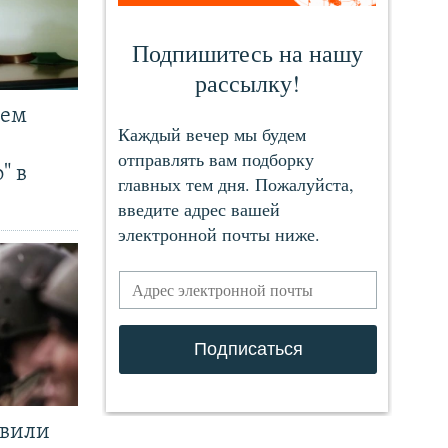
чем
" в
явили