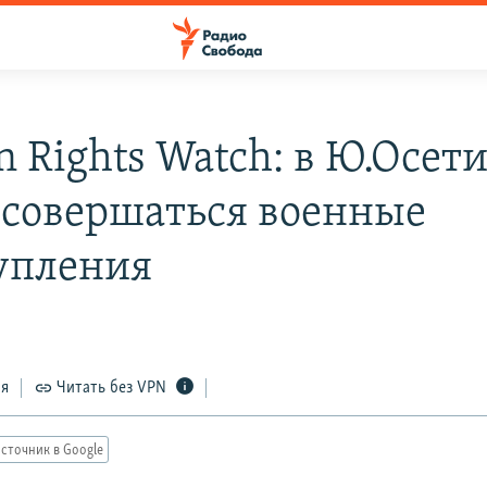
 Rights Watch: в Ю.Осет
 совершаться военные
упления
8
ся
Читать без VPN
сточник в Google