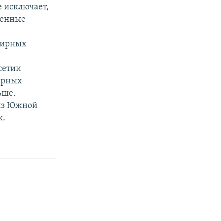
 исключает,
оенные
мирных
сетии
мирных
ьше.
 из Южной
к.