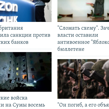
британия
"Сломать схему". За
ила санкции против
власти оставили
ских банков
антивоенное "Яблоко
бюллетене
ские войска
ли на Сумы восемь
"Он погиб, а его объ