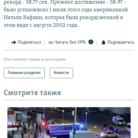
рекорд - 58.77 сек. Прежнее достижение - 58.97 -
РАСПИСАНИЕ ВЕЩАНИЯ
было установлено 1 июля этого года американкой
ПОДПИШИТЕСЬ НА РАССЫЛКУ
Натали Кафлин, которая была рекордсменкой в
этом виде с августа 2002 года.
СОЦИАЛЬНЫЕ СЕТИ
Поделиться
Читать без VPN
Подпишитесь
Этот контент также в категориях
Главные разделы
Новости
Все сайты РСЕ/РС
Смотрите также