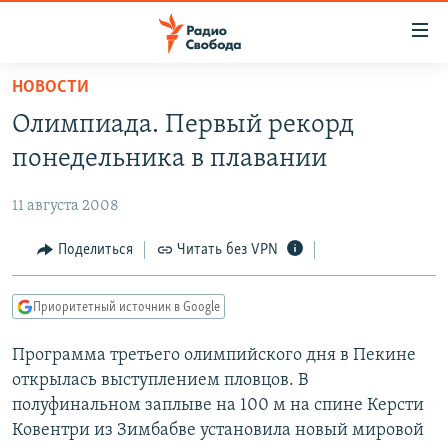
Ссылки
для
упрощенного
НОВОСТИ
ПРОГРАММЫ
доступа
Олимпиада. Первый рекорд
ПОДКАСТЫ
Вернуться
понедельника в плавании
к
АВТОРСКИЕ ПРОЕКТЫ
основному
11 августа 2008
ЦИТАТЫ СВОБОДЫ
содержанию
Вернутся
МНЕНИЯ
Поделиться
Читать без VPN
к
КУЛЬТУРА
главной
Приоритетный источник в Google
навигации
IDEL.РЕАЛИИ
Вернутся
Программа третьего олимпийского дня в Пекине
КАВКАЗ.РЕАЛИИ
к
открылась выступлением пловцов. В
СЕВЕР.РЕАЛИИ
поиску
полуфинальном заплыве на 100 м на спине Керсти
Ковентри из Зимбабве установила новый мировой
СИБИРЬ.РЕАЛИИ