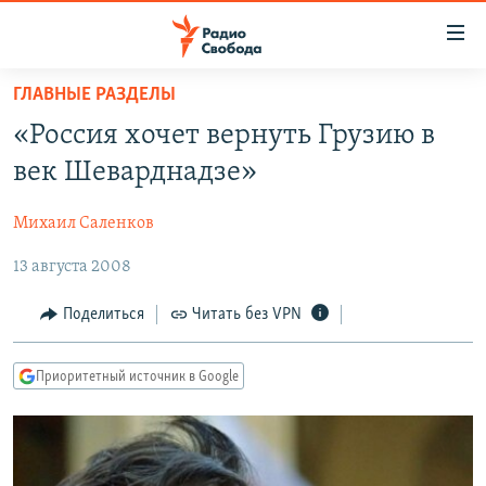
Ссылки
для
упрощенного
ГЛАВНЫЕ РАЗДЕЛЫ
ПРОГРАММЫ
доступа
«Россия хочет вернуть Грузию в
ПОДКАСТЫ
Вернуться
век Шеварднадзе»
к
АВТОРСКИЕ ПРОЕКТЫ
основному
Михаил Саленков
ЦИТАТЫ СВОБОДЫ
содержанию
Вернутся
13 августа 2008
МНЕНИЯ
к
КУЛЬТУРА
Поделиться
Читать без VPN
главной
навигации
IDEL.РЕАЛИИ
Вернутся
Приоритетный источник в Google
КАВКАЗ.РЕАЛИИ
к
СЕВЕР.РЕАЛИИ
поиску
СИБИРЬ.РЕАЛИИ