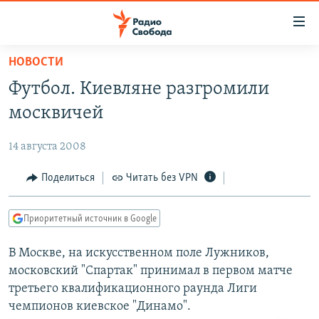
Ссылки
для
упрощенного
НОВОСТИ
ПРОГРАММЫ
доступа
Футбол. Киевляне разгромили
ПОДКАСТЫ
Вернуться
москвичей
к
АВТОРСКИЕ ПРОЕКТЫ
основному
14 августа 2008
ЦИТАТЫ СВОБОДЫ
содержанию
Вернутся
МНЕНИЯ
Поделиться
Читать без VPN
к
КУЛЬТУРА
главной
Приоритетный источник в Google
навигации
IDEL.РЕАЛИИ
Вернутся
В Москве, на искусственном поле Лужников,
КАВКАЗ.РЕАЛИИ
к
московский "Спартак" принимал в первом матче
СЕВЕР.РЕАЛИИ
поиску
третьего квалификационного раунда Лиги
чемпионов киевское "Динамо".
СИБИРЬ.РЕАЛИИ