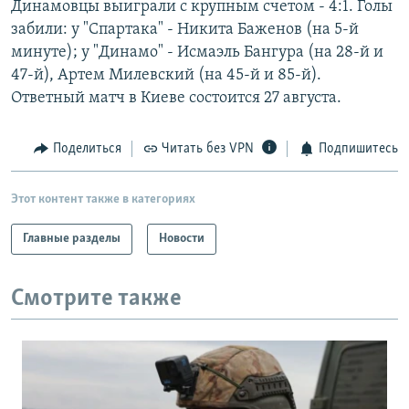
Динамовцы выиграли с крупным счетом - 4:1. Голы
РАСПИСАНИЕ ВЕЩАНИЯ
забили: у "Спартака" - Никита Баженов (на 5-й
ПОДПИШИТЕСЬ НА РАССЫЛКУ
минуте); у "Динамо" - Исмаэль Бангура (на 28-й и
47-й), Артем Милевский (на 45-й и 85-й).
Ответный матч в Киеве состоится 27 августа.
СОЦИАЛЬНЫЕ СЕТИ
Поделиться
Читать без VPN
Подпишитесь
Этот контент также в категориях
Все сайты РСЕ/РС
Главные разделы
Новости
Смотрите также