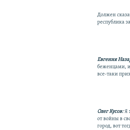
Должен сказа
республика з
Евгения Наза
беженцами, и
все-таки при
Олег Кусов:
Я 
от войны в с
город, вот то