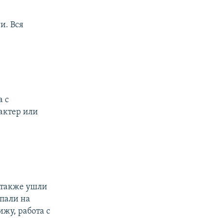
и. Вся
а с
актер или
 также ушли
пали на
ижу, работа с