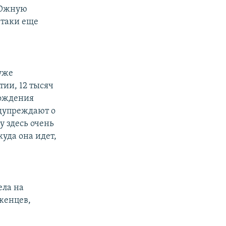
и Южную
-таки еще
уже
ии, 12 тысяч
рождения
едупреждают о
у здесь очень
уда она идет,
ела на
женцев,