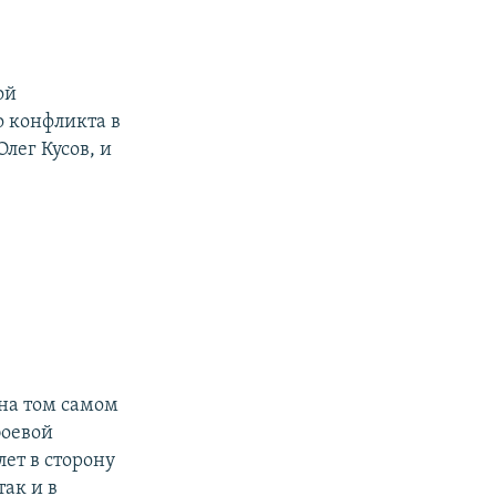
ой
о конфликта в
лег Кусов, и
 на том самом
боевой
лет в сторону
ак и в