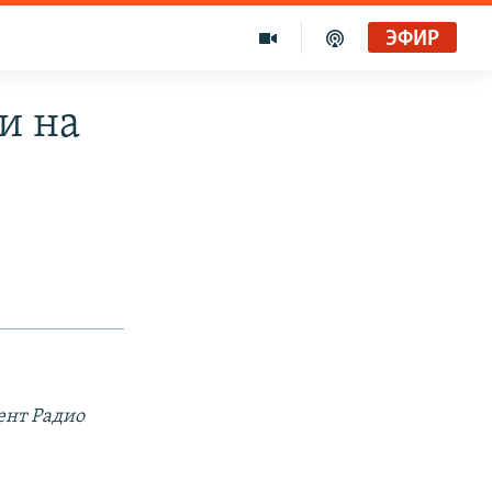
ЭФИР
и на
ент Радио