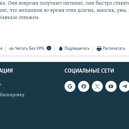
а. Они вовремя получают питание, они быстро ставятс
ие, что механизм во время этих долгих, многих, увы,
Кавказе отлажен.
ся
Читать без VPN
Подпишитесь
Распечатать
АЦИЯ
СОЦИАЛЬНЫЕ СЕТИ
ь
 блокировку