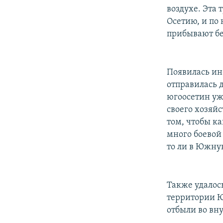
воздухе. Эта
Осетию, и по
прибывают б
Появилась ин
отправилась 
югоосетин уж
своего хозяйс
том, чтобы к
много боевой
то ли в Южну
Также удалос
территории Ю
отбыли во вн