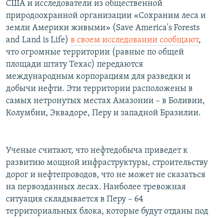
США и исследователи из общественной
РАСПИСАНИЕ ВЕЩАНИЯ
природоохранной организации «Сохраним леса и
ПОДПИШИТЕСЬ НА РАССЫЛКУ
земли Америки живыми» (Save America's Forests
and Land is Life)
в своем исследовании сообщают
,
что огромные территории (равные по общей
СОЦИАЛЬНЫЕ СЕТИ
площади штату Техас) передаются
международным корпорациям для разведки и
добычи нефти. Эти территории расположены в
самых нетронутых местах Амазонии – в Боливии,
Колумбии, Эквадоре, Перу и западной Бразилии.
Все сайты РСЕ/РС
Ученые считают, что нефтедобыча приведет к
развитию мощной инфраструктуры, строительству
дорог и нефтепроводов, что не может не сказаться
на первозданных лесах. Наиболее тревожная
ситуация складывается в Перу – 64
территориальных блока, которые будут отданы под