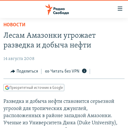
Ссылки
для
упрощенного
НОВОСТИ
ПРОГРАММЫ
доступа
Лесам Амазонки угрожает
ПОДКАСТЫ
Вернуться
разведка и добыча нефти
к
АВТОРСКИЕ ПРОЕКТЫ
основному
14 августа 2008
ЦИТАТЫ СВОБОДЫ
содержанию
Вернутся
МНЕНИЯ
Поделиться
Читать без VPN
к
КУЛЬТУРА
главной
Приоритетный источник в Google
навигации
IDEL.РЕАЛИИ
Вернутся
Разведка и добыча нефти становится серьезной
КАВКАЗ.РЕАЛИИ
к
угрозой для тропических джунглей,
СЕВЕР.РЕАЛИИ
поиску
расположенных в районе западной Амазонки.
Ученые из Университета Дюка (Duke University),
СИБИРЬ.РЕАЛИИ