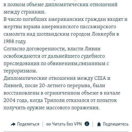
в полном объеме дипломатических отношений
РАСПИСАНИЕ ВЕЩАНИЯ
между странами.
ПОДПИШИТЕСЬ НА РАССЫЛКУ
В число погибших американских граждан входят и
жертвы взрыва американского пассажирского
СОЦИАЛЬНЫЕ СЕТИ
самолета над шотландским городом Локкерби в
1988 году.
Согласно договоренности, власти Ливии
освобождаются от дальнейшего судебного
преследования по обвинениям,связанным с
терроризмом.
Все сайты РСЕ/РС
Дипломатические отношения между США и
Ливией, после 20-летнего перерыва, были
восстановлены в ограниченном объеме в начале
2004 года, когда Триполи отказался от попыток
получить оружие массового поражения.
Поделиться
Читать без VPN
Подпишитесь