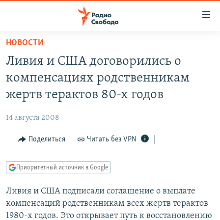
Ссылки
для
упрощенного
НОВОСТИ
ПРОГРАММЫ
доступа
Ливия и США договорились о
ПОДКАСТЫ
Вернуться
компенсациях родственникам
к
АВТОРСКИЕ ПРОЕКТЫ
жертв терактов 80-х годов
основному
ЦИТАТЫ СВОБОДЫ
содержанию
14 августа 2008
Вернутся
МНЕНИЯ
к
Поделиться
Читать без VPN
КУЛЬТУРА
главной
навигации
IDEL.РЕАЛИИ
Приоритетный источник в Google
Вернутся
КАВКАЗ.РЕАЛИИ
к
Ливия и США подписали соглашение о выплате
СЕВЕР.РЕАЛИИ
поиску
компенсаций родственникам всех жертв терактов
СИБИРЬ.РЕАЛИИ
1980-х годов. Это открывает путь к восстановлению