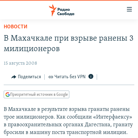
Ссылки
для
упрощенного
НОВОСТИ
ПРОГРАММЫ
доступа
В Махачкале при взрыве ранены 3
ПОДКАСТЫ
Вернуться
милиционеров
к
АВТОРСКИЕ ПРОЕКТЫ
основному
15 августа 2008
ЦИТАТЫ СВОБОДЫ
содержанию
Вернутся
МНЕНИЯ
Поделиться
Читать без VPN
к
КУЛЬТУРА
главной
Приоритетный источник в Google
навигации
IDEL.РЕАЛИИ
Вернутся
В Махачкале в результате взрыва гранаты ранены
КАВКАЗ.РЕАЛИИ
к
трое милиционеров. Как сообщили «Интерфаексу»
СЕВЕР.РЕАЛИИ
поиску
в правоохранительных органах Дагестана, гранату
бросили в машину поста транспортной милиции.
СИБИРЬ.РЕАЛИИ