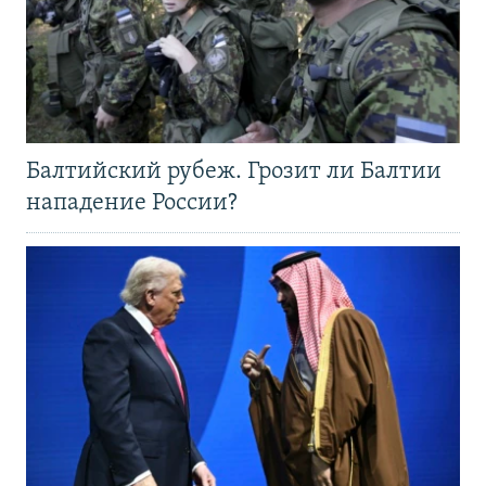
Балтийский рубеж. Грозит ли Балтии
нападение России?