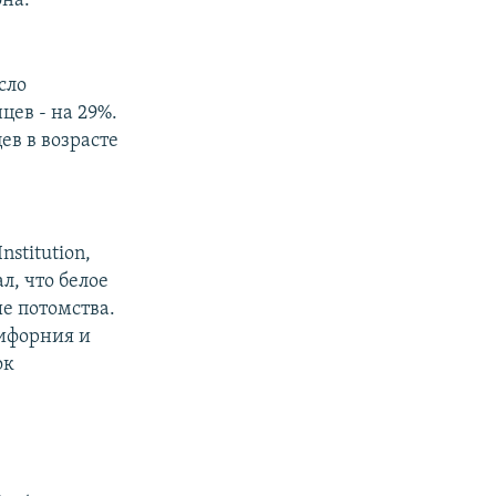
на.
сло
цев - на 29%.
ев в возрасте
nstitution,
л, что белое
е потомства.
лифорния и
ок