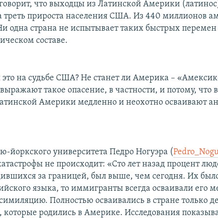
говорит, что выходцы из Латинской Америки (латинос)
а треть прироста населения США. Из 440 миллионов 
 Ни одна страна не испытывает таких быстрых перемен
ническом составе.
я это на судьбе США? Не станет ли Америка – «Амекси
ыражают такое опасение, в частности, и потому, что в
атинской Америки медленно и неохотно осваивают а
ю-йоркского университета Педро Ногуэра (
Pedro_Nogu
катастрофы не происходит: «Сто лет назад процент лю
дившихся за границей, был выше, чем сегодня. Их было
ийского языка, то иммигранты всегда осваивали его м
ссимиляцию. Полностью осваивались в стране только д
 которые родились в Америке. Исследования показыва