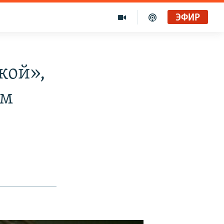
ЭФИР
кой»,
ом