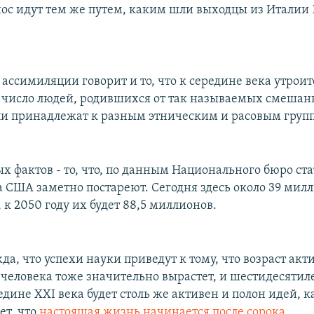
нос идут тем же путем, каким шли выходцы из Италии 
ассимиляции говорит и то, что к середине века утроит
 число людей, родившихся от так называемых смешан
ли принадлежат к разным этническим и расовым груп
х фактов - то, что, по данным Национального бюро ста
а США заметно постареют. Сегодня здесь около 39 мил
, к 2050 году их будет 88,5 миллионов.
да, что успехи науки приведут к тому, что возраст акт
 человека тоже значительно вырастет, и шестидесяти
едине XXI века будет столь же активен и полон идей, ка
ет, что
настоящая жизнь начинается после сорока
.