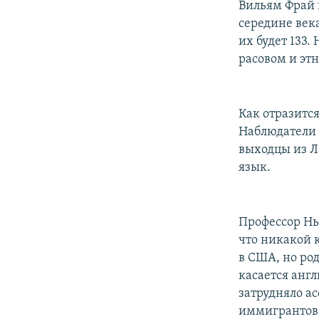
Вильям Фрай 
середине век
их будет 133.
расовом и эт
Как отразитс
Наблюдатели в
выходцы из Л
язык.
Профессор Нь
что никакой 
в США, но ро
касается англ
затрудняло а
иммигрантов,