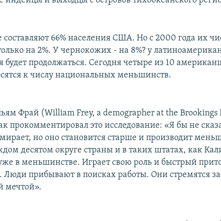
 индейцы и выходцы с островов тихоокеанского регио
е составляют 66% населения США. Но с 2000 года их чи
олько на 2%. У чернокожих - на 8%? у латиноамерикан
 будет продолжаться. Сегодня четыре из 10 американц
носятся к числу национальных меньшинств.
ям Фрай (William Frey, a demographer at the Brookings I
ак прокомментировал это исследование: «Я бы не сказа
мирает, но оно становится старше и производит меньш
ждом десятом округе страны и в таких штатах, как Ка
 уже в меньшинстве. Играет свою роль и быстрый прит
 Люди прибывают в поисках работы. Они стремятся за
 мечтой».