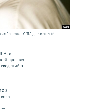
их браков, в США достигнет 16
США, и
кой прогноз
 сведений о
 400
 века
,