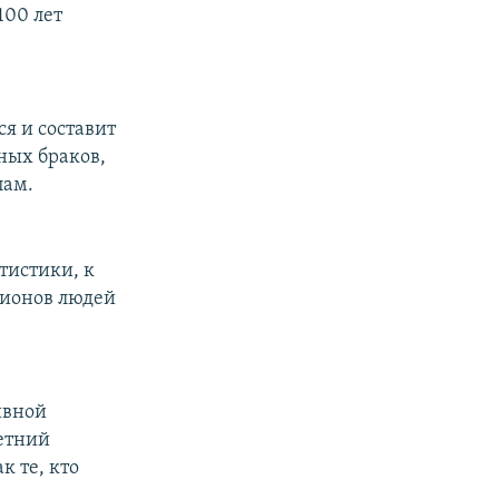
100 лет
ся и составит
ных браков,
пам.
тистики, к
лионов людей
ивной
летний
к те, кто