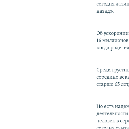
сегодня лати
назад».
Об ускорении 
16 миллионов
когда родите
Среди грустны
середине век
старше 65 лет
Но есть надеж
деятельности
человек в сер
сегодня счита