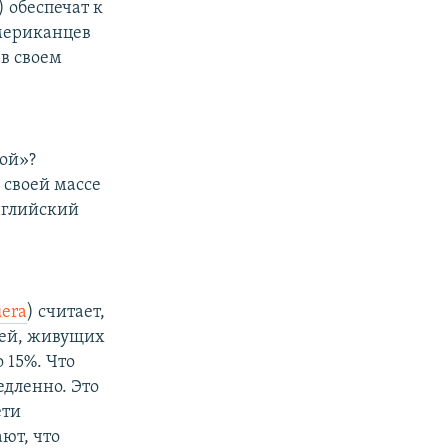
 обеспечат к
американцев
 в своем
кой»?
 своей массе
нглийский
era
) считает,
дей, живущих
 15%. Что
едленно. Это
ети
ют, что