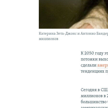
Катерина Зета-Джонс и Антонио Бандер
миллионов
К 2050 году 
потомки выхо
сделали
амер
тенденциях п
Сегодня в СШ
миллионов в 2
большинство 