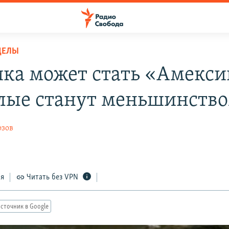
ДЕЛЫ
ка может стать «Амекси
елые станут меньшинств
озов
ся
Читать без VPN
сточник в Google