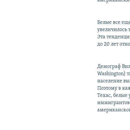
американские
Белые все ещ
увеличилось т
Эта тенденция
до 20 лет от
Демограф Виль
Washington) т
население вы
Поэтому в ка
Техас, белые
иммигрантов.
американской