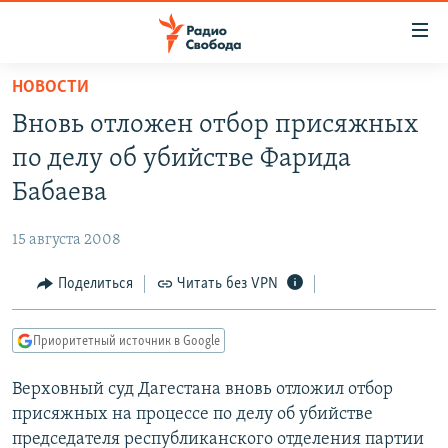
Ссылки
для
упрощенного
НОВОСТИ
ПРОГРАММЫ
доступа
Вновь отложен отбор присяжных
ПОДКАСТЫ
Вернуться
по делу об убийстве Фарида
к
АВТОРСКИЕ ПРОЕКТЫ
Бабаева
основному
ЦИТАТЫ СВОБОДЫ
содержанию
15 августа 2008
Вернутся
МНЕНИЯ
к
Поделиться
Читать без VPN
КУЛЬТУРА
главной
навигации
IDEL.РЕАЛИИ
Приоритетный источник в Google
Вернутся
КАВКАЗ.РЕАЛИИ
к
Верховный суд Дагестана вновь отложил отбор
СЕВЕР.РЕАЛИИ
поиску
присяжных на процессе по делу об убийстве
СИБИРЬ.РЕАЛИИ
председателя республиканского отделения партии