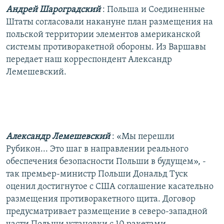
РАСПИСАНИЕ ВЕЩАНИЯ
Андрей Шароградский
: Польша и Соединенные
Штаты согласовали накануне план размещения на
ПОДПИШИТЕСЬ НА РАССЫЛКУ
польской территории элементов американской
системы противоракетной обороны. Из Варшавы
СОЦИАЛЬНЫЕ СЕТИ
передает наш корреспондент Александр
Лемешевский.
Все сайты РСЕ/РС
Александр Лемешевский
: «Мы перешли
Рубикон... Это шаг в направлении реального
обеспечения безопасности Польши в будущем», -
так премьер-министр Польши Дональд Туск
оценил достигнутое с США соглашение касательно
размещения противоракетного щита. Договор
предусматривает размещение в северо-западной