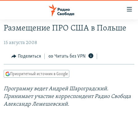
Ссылки
для
упрощенного
Размещение ПРО США в Польше
ПРОГРАММЫ
доступа
15 августа 2008
ПОДКАСТЫ
Вернуться
к
АВТОРСКИЕ ПРОЕКТЫ
Поделиться
Читать без VPN
основному
ЦИТАТЫ СВОБОДЫ
содержанию
Приоритетный источник в Google
Вернутся
МНЕНИЯ
к
КУЛЬТУРА
Программу ведет Андрей Шароградский.
главной
Принимает участие корреспондент Радио Свобода
навигации
IDEL.РЕАЛИИ
Александр Лемешевский.
Вернутся
КАВКАЗ.РЕАЛИИ
к
СЕВЕР.РЕАЛИИ
поиску
СИБИРЬ.РЕАЛИИ