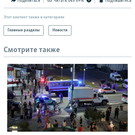
Поделиться
Читать без VPN
Подпишитесь
Этот контент также в категориях
Главные разделы
Новости
Смотрите также