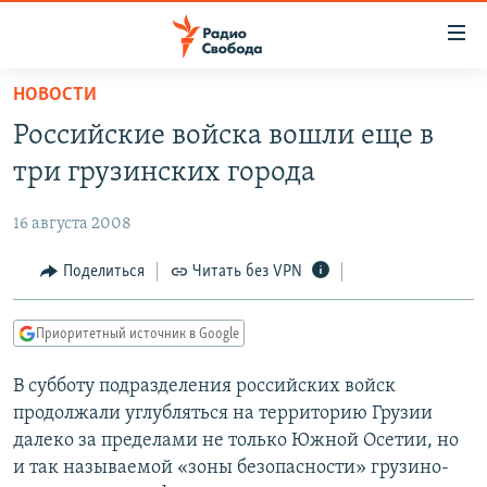
Ссылки
для
упрощенного
НОВОСТИ
ПРОГРАММЫ
доступа
Российские войска вошли еще в
ПОДКАСТЫ
Вернуться
три грузинских города
к
АВТОРСКИЕ ПРОЕКТЫ
основному
16 августа 2008
ЦИТАТЫ СВОБОДЫ
содержанию
Вернутся
МНЕНИЯ
Поделиться
Читать без VPN
к
КУЛЬТУРА
главной
Приоритетный источник в Google
навигации
IDEL.РЕАЛИИ
Вернутся
В субботу подразделения российских войск
КАВКАЗ.РЕАЛИИ
к
продолжали углубляться на территорию Грузии
СЕВЕР.РЕАЛИИ
поиску
далеко за пределами не только Южной Осетии, но
и так называемой «зоны безопасности» грузино-
СИБИРЬ.РЕАЛИИ