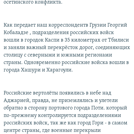
осетинского конфликта.
РАСПИСАНИЕ ВЕЩАНИЯ
ПОДПИШИТЕСЬ НА РАССЫЛКУ
Как передает наш корреспондентв Грузии Георгий
Кобаладзе , подразделения российских войск
СОЦИАЛЬНЫЕ СЕТИ
вошли в городок Каспи в 35 километрах от Тбилиси
и заняли важный перекрёсток дорог, соединяющих
столицу с северными и южными регионами
страны. Одновременно российские войска вошли в
города Хашури и Харагоули.
Все сайты РСЕ/РС
Российские вертолёты появились в небе над
Аджарией, правда, не приземлялись и улетели
обратно в сторону портового города Поти. который
по-прежнему контролируется подразделениями
российских войск, так же как город Гори - в самом
центре страны, где военные перекрыли