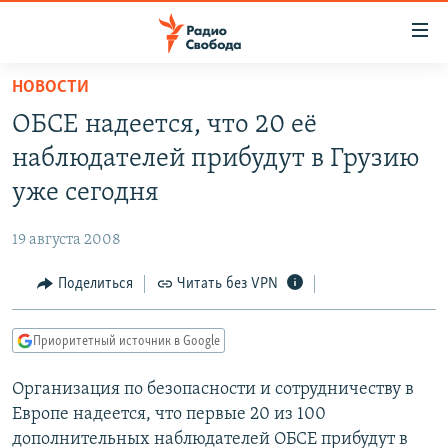
Ссылки
для
упрощенного
НОВОСТИ
ПРОГРАММЫ
доступа
ОБСЕ надеется, что 20 её
ПОДКАСТЫ
Вернуться
наблюдателей прибудут в Грузию
к
АВТОРСКИЕ ПРОЕКТЫ
уже сегодня
основному
ЦИТАТЫ СВОБОДЫ
содержанию
19 августа 2008
Вернутся
МНЕНИЯ
к
Поделиться
Читать без VPN
КУЛЬТУРА
главной
навигации
IDEL.РЕАЛИИ
Приоритетный источник в Google
Вернутся
КАВКАЗ.РЕАЛИИ
к
Организация по безопасности и сотрудничеству в
СЕВЕР.РЕАЛИИ
поиску
Европе надеется, что первые 20 из 100
СИБИРЬ.РЕАЛИИ
дополнительных наблюдателей ОБСЕ прибудут в