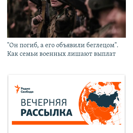
"Он погиб, а его объявили беглецом".
Как семьи военных лишают выплат