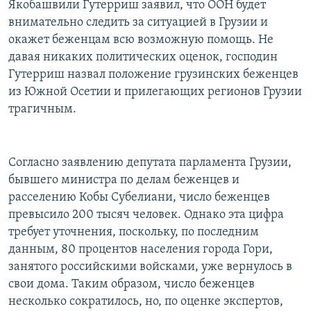
Якобашвили Гутерриш заявил, что ООН будет
РАСПИСАНИЕ ВЕЩАНИЯ
внимательно следить за ситуацией в Грузии и
ПОДПИШИТЕСЬ НА РАССЫЛКУ
окажет беженцам всю возможную помощь. Не
давая никаких политических оценок, господин
Гутерриш назвал положение грузинских беженцев
СОЦИАЛЬНЫЕ СЕТИ
из Южной Осетии и прилегающих регионов Грузии
трагичным.
Согласно заявлению депутата парламента Грузии,
Все сайты РСЕ/РС
бывшего министра по делам беженцев и
расселению Кобы Субелиани, число беженцев
превысило 200 тысяч человек. Однако эта цифра
требует уточнения, поскольку, по последним
данным, 80 процентов населения города Гори,
занятого российскими войсками, уже вернулось в
свои дома. Таким образом, число беженцев
несколько сократилось, но, по оценке экспертов,