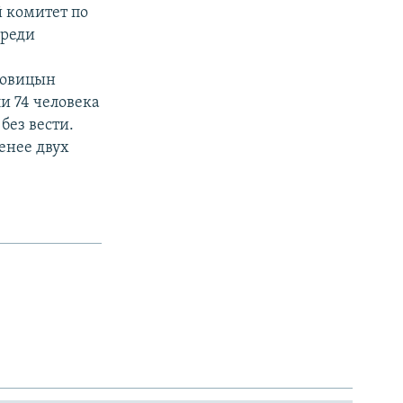
й комитет по
среди
говицын
и 74 человека
без вести.
енее двух