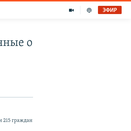
ЭФИР
нные о
и 215 граждан