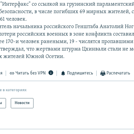
 "Интерфакс" со ссылкой на грузинский парламентски
сбезопасности, в числе погибших 69 мирных жителей, 
61 человек.
итель начальника российского Генштаба Анатолий Но
 потери российских военных в зоне конфликта составил
ее 170-и человек ранеными, 19 - числятся пропавшими 
тверждал, что жертвами штурма Цхинвали стали не м
х жителей Южной Осетии.
ся
Читать без VPN
Подпишитесь
Распечатать
е в категориях
ы
Новости