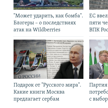
"Может ударить, как бомба".
ЕС вве
Блогеры – о последствиях
пяти че
атак на Wildberries
ВПК Ро
Подарок от "Русского мира".
Партия 
Какие книги Москва
потребо
предлагает сербам
с выбор