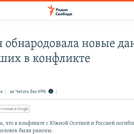
я обнародовала новые да
ших в конфликте
8
ся
Читать без VPN
сточник в Google
ла, что в конфликте с Южной Осетией и Россией погибл
 человек были ранены.