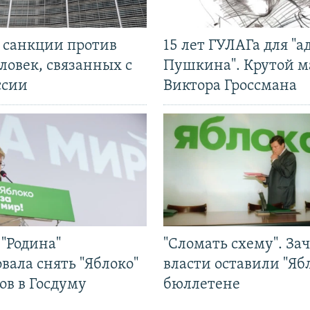
л санкции против
15 лет ГУЛАГа для "а
ловек, связанных с
Пушкина". Крутой 
ссии
Виктора Гроссмана
"Родина"
"Сломать схему". За
вала снять "Яблоко"
власти оставили "Ябл
ов в Госдуму
бюллетене