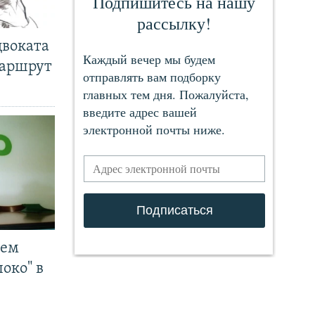
двоката
маршрут
чем
око" в