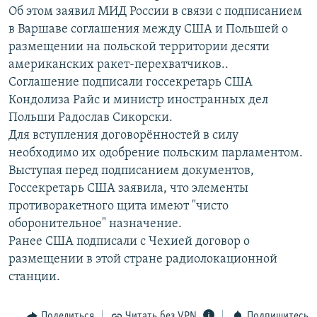
Об этом заявил МИД России в связи с подписанием
РАСПИСАНИЕ ВЕЩАНИЯ
в Варшаве соглашения между США и Польшей о
ПОДПИШИТЕСЬ НА РАССЫЛКУ
размещении на польской территории десяти
американских ракет-перехватчиков..
СОЦИАЛЬНЫЕ СЕТИ
Соглашение подписали госсекретарь США
Кондолиза Райс и министр иностранных дел
Польши Радослав Сикорски.
Для вступления договорённостей в силу
необходимо их одобрение польским парламентом.
Выступая перед подписанием документов,
Все сайты РСЕ/РС
Госсекретарь США заявила, что элементы
противоракетного щита имеют "чисто
оборонительное" назначение.
Ранее США подписали с Чехией договор о
размещении в этой стране радиолокационной
станции.
Поделиться
Читать без VPN
Подпишитесь