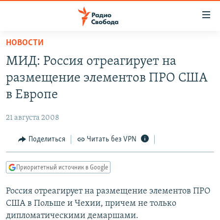
Ссылки
для
упрощенного
НОВОСТИ
ПРОГРАММЫ
доступа
МИД: Россия отреагирует на
ПОДКАСТЫ
Вернуться
размещение элементов ПРО США
к
АВТОРСКИЕ ПРОЕКТЫ
в Европе
основному
ЦИТАТЫ СВОБОДЫ
содержанию
21 августа 2008
Вернутся
МНЕНИЯ
к
Поделиться
Читать без VPN
КУЛЬТУРА
главной
навигации
IDEL.РЕАЛИИ
Приоритетный источник в Google
Вернутся
КАВКАЗ.РЕАЛИИ
к
Россия отреагирует на размещение элементов ПРО
СЕВЕР.РЕАЛИИ
поиску
США в Польше и Чехии, причем не только
СИБИРЬ.РЕАЛИИ
дипломатическими демаршами.