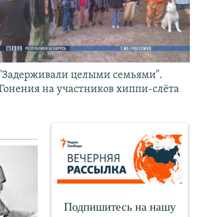
"Задерживали целыми семьями".
Гонения на участников хиппи-слёта