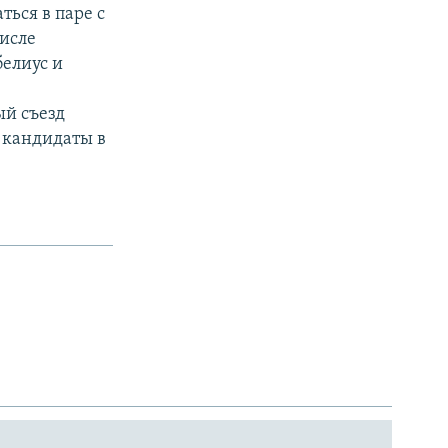
ься в паре с
числе
белиус и
ый съезд
 кандидаты в