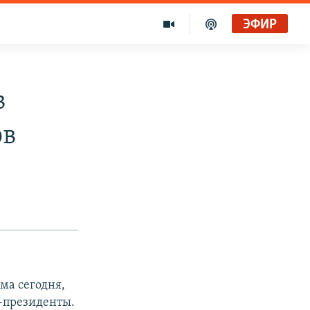
ЭФИР
в
ов
ма сегодня,
е-президенты.