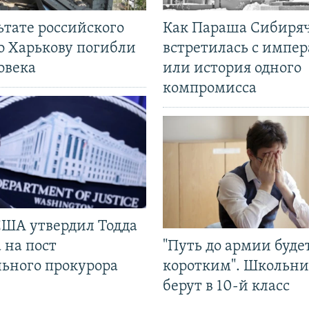
ьтате российского
Как Параша Сибиря
о Харькову погибли
встретилась с импе
овека
или история одного
компромисса
США утвердил Тодда
 на пост
"Путь до армии буде
льного прокурора
коротким". Школьни
берут в 10-й класс