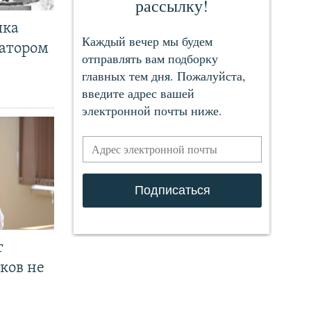
чка
ратором
т
ков не