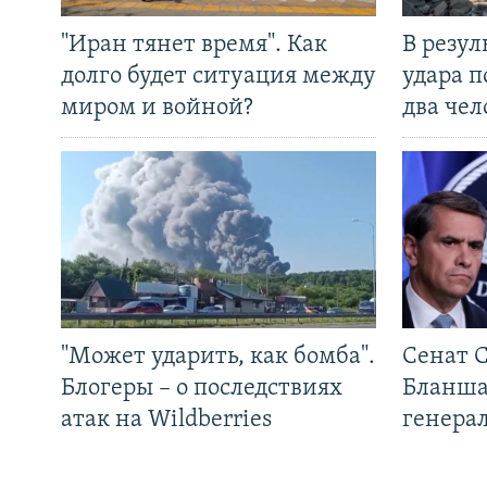
"Иран тянет время". Как
В резул
долго будет ситуация между
удара п
миром и войной?
два чел
"Может ударить, как бомба".
Сенат 
Блогеры – о последствиях
Бланша
атак на Wildberries
генера