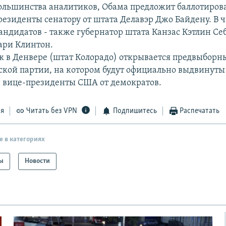
льшинства аналитиков, Обама предложит баллотироват
резиденты сенатору от штата Делавэр Джо Байдену. В 
ндидатов - также губернатор штата Канзас Кэтлин Се
ари Клинтон.
к в Денвере (штат Колорадо) открывается предвыборн
кой партии, на котором будут официально выдвинуты
 вице-президенты США от демократов.
ся
Читать без VPN
Подпишитесь
Распечатать
е в категориях
ы
Новости