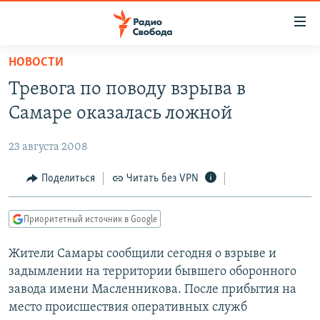
Ссылки
для
упрощенного
НОВОСТИ
ПРОГРАММЫ
доступа
Тревога по поводу взрыва в
ПОДКАСТЫ
Вернуться
Самаре оказалась ложной
к
АВТОРСКИЕ ПРОЕКТЫ
основному
23 августа 2008
ЦИТАТЫ СВОБОДЫ
содержанию
Вернутся
МНЕНИЯ
Поделиться
Читать без VPN
к
КУЛЬТУРА
главной
Приоритетный источник в Google
навигации
IDEL.РЕАЛИИ
Вернутся
Жители Самары сообщили сегодня о взрыве и
КАВКАЗ.РЕАЛИИ
к
задымлении на территории бывшего оборонного
СЕВЕР.РЕАЛИИ
поиску
завода имени Масленникова. После прибытия на
место происшествия оперативных служб
СИБИРЬ.РЕАЛИИ