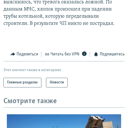
выяснилось, что тревога оказалась ложной. По
РАСПИСАНИЕ ВЕЩАНИЯ
данным МЧС, хлопок произошел при падении
ПОДПИШИТЕСЬ НА РАССЫЛКУ
трубы котельной, которую переделывали
строители. В результате ЧП никто не пострадал.
СОЦИАЛЬНЫЕ СЕТИ
Поделиться
Читать без VPN
Подпишитесь
Все сайты РСЕ/РС
Этот контент также в категориях
Главные разделы
Новости
Смотрите также