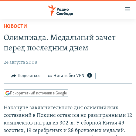
Ссылки
для
упрощенного
НОВОСТИ
ПРОГРАММЫ
доступа
Олимпиада. Медальный зачет
ПОДКАСТЫ
Вернуться
перед последним днем
к
АВТОРСКИЕ ПРОЕКТЫ
основному
24 августа 2008
ЦИТАТЫ СВОБОДЫ
содержанию
Вернутся
МНЕНИЯ
Поделиться
Читать без VPN
к
КУЛЬТУРА
главной
Приоритетный источник в Google
навигации
IDEL.РЕАЛИИ
Вернутся
Накануне заключительного дня олимпийских
КАВКАЗ.РЕАЛИИ
к
состязаний в Пекине остаются не разыгранными 12
СЕВЕР.РЕАЛИИ
поиску
комплектов наград из 302-х. У сборной Китая 49
золотых, 19 серебряных и 28 бронзовых медалей.
СИБИРЬ.РЕАЛИИ