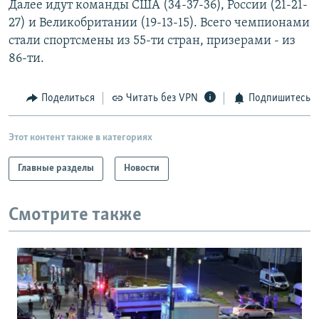
Далее идут команды США (34-37-36), России (21-21-
РАСПИСАНИЕ ВЕЩАНИЯ
27) и Великобритании (19-13-15). Всего чемпионами
ПОДПИШИТЕСЬ НА РАССЫЛКУ
стали спортсмены из 55-ти стран, призерами - из
86-ти.
СОЦИАЛЬНЫЕ СЕТИ
Поделиться
Читать без VPN
Подпишитесь
Этот контент также в категориях
Главные разделы
Новости
Все сайты РСЕ/РС
Смотрите также