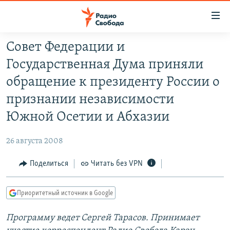
Ссылки
для
упрощенного
Совет Федерации и
ПРОГРАММЫ
доступа
Государственная Дума приняли
ПОДКАСТЫ
Вернуться
обращение к президенту России о
к
АВТОРСКИЕ ПРОЕКТЫ
признании независимости
основному
ЦИТАТЫ СВОБОДЫ
содержанию
Южной Осетии и Абхазии
Вернутся
МНЕНИЯ
к
26 августа 2008
КУЛЬТУРА
главной
Поделиться
Читать без VPN
навигации
IDEL.РЕАЛИИ
Вернутся
КАВКАЗ.РЕАЛИИ
к
Приоритетный источник в Google
СЕВЕР.РЕАЛИИ
поиску
Программу ведет Сергей Тарасов. Принимает
СИБИРЬ.РЕАЛИИ