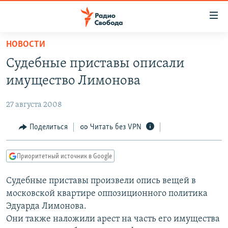
Ссылки
для
упрощенного
НОВОСТИ
ПРОГРАММЫ
доступа
Судебные приставы описали
ПОДКАСТЫ
Вернуться
имущество Лимонова
к
АВТОРСКИЕ ПРОЕКТЫ
основному
27 августа 2008
ЦИТАТЫ СВОБОДЫ
содержанию
Вернутся
МНЕНИЯ
Поделиться
Читать без VPN
к
КУЛЬТУРА
главной
Приоритетный источник в Google
навигации
IDEL.РЕАЛИИ
Вернутся
Судебные приставы произвели опись вещей в
КАВКАЗ.РЕАЛИИ
к
московской квартире оппозиционного политика
СЕВЕР.РЕАЛИИ
поиску
Эдуарда Лимонова.
Они также наложили арест на часть его имущества
СИБИРЬ.РЕАЛИИ