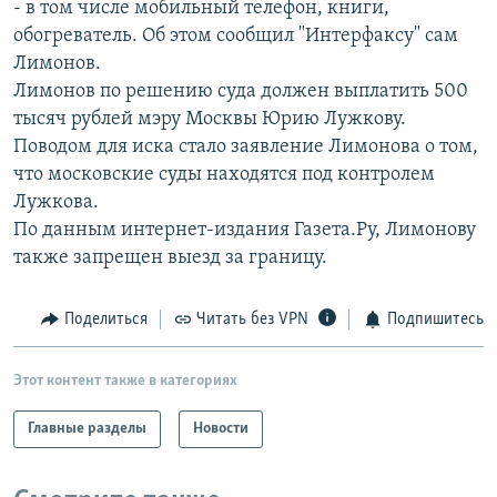
- в том числе мобильный телефон, книги,
РАСПИСАНИЕ ВЕЩАНИЯ
обогреватель. Об этом сообщил "Интерфаксу" сам
ПОДПИШИТЕСЬ НА РАССЫЛКУ
Лимонов.
Лимонов по решению суда должен выплатить 500
тысяч рублей мэру Москвы Юрию Лужкову.
СОЦИАЛЬНЫЕ СЕТИ
Поводом для иска стало заявление Лимонова о том,
что московские суды находятся под контролем
Лужкова.
По данным интернет-издания Газета.Ру, Лимонову
также запрещен выезд за границу.
Все сайты РСЕ/РС
Поделиться
Читать без VPN
Подпишитесь
Этот контент также в категориях
Главные разделы
Новости