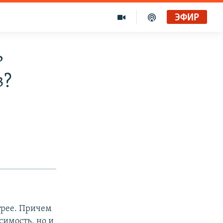
ЭФИР
ь
в?
стрее. Причем
симость, но и