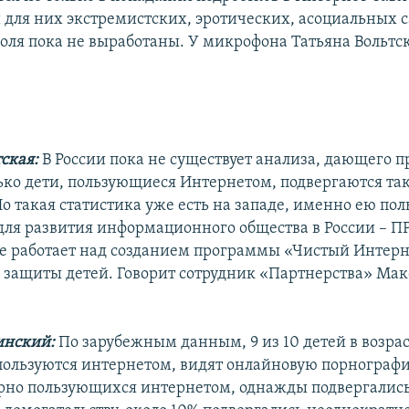
 для них экстремистских, эротических, асоциальных с
оля пока не выработаны. У микрофона Татьяна Вольтск
тская:
В России пока не существует анализа, дающего 
лько дети, пользующиеся Интернетом, подвергаются та
о такая статистика уже есть на западе, именно ею пол
для развития информационного общества в России – П
ое работает над созданием программы «Чистый Интерне
я защиты детей. Говорит сотрудник «Партнерства» Ма
нский:
По зарубежным данным, 9 из 10 детей в возраст
 пользуются интернетом, видят онлайновую порнограф
ярно пользующихся интернетом, однажды подвергалис