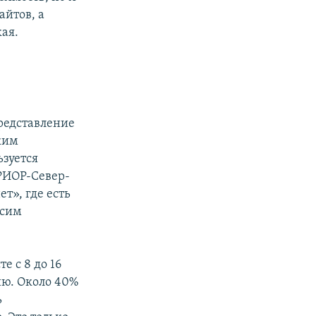
айтов, а
ая.
представление
ким
ьзуется
РИОР-Север-
т», где есть
ксим
е с 8 до 16
ию. Около 40%
ь