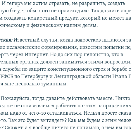
 И теперь мы хотим отрезать, не разрешить, создать
ую базу, чтобы этого не происходило. Так давайте опр
 создавать конкретный продукт, который не может на
хическому и физическому нашим детям.
ская:
Известный случаи, когда подростков пытаются за
ие исламистские формирования, известны попытки п
ртв через Интернет. Но до сих пор непонятно, кто в
ельных органах должен заниматься этими вопросами.
я службы по защите конституционного строя и борьбе 
УФСБ по Петербургу и Ленинградской области Ивана 
ся мне несколько туманным.
Пожалуйста, тогда давайте действовать вместе. Никто
мы же не отказываемся работать по этим направлениям
нам надо от чего-то отталкиваться. Нельзя просто сказа
й-то. Как это будет выглядеть? Как мы будем с этим чел
? Скажет: а я вообще ничего не понимаю, о чем вы гов