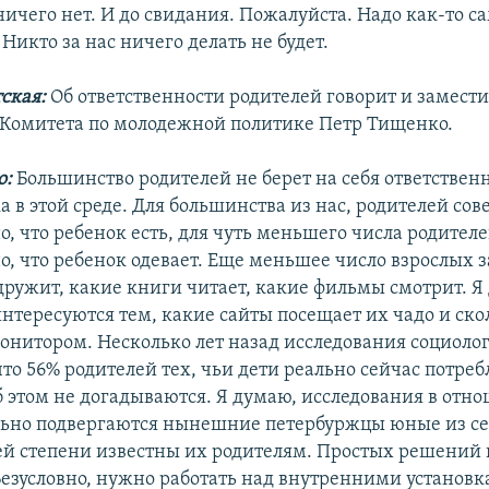
ничего нет. И до свидания. Пожалуйста. Надо как-то 
 Никто за нас ничего делать не будет.
ская:
Об ответственности родителей говорит и замести
 Комитета по молодежной политике Петр Тищенко.
о:
Большинство родителей не берет на себя ответственн
а в этой среде. Для большинства из нас, родителей со
, что ребенок есть, для чуть меньшего числа родител
, что ребенок одевает. Еще меньшее число взрослых за
дружит, какие книги читает, какие фильмы смотрит. Я
интересуются тем, какие сайты посещает их чадо и ск
монитором. Несколько лет назад исследования социоло
то 56% родителей тех, чьи дети реально сейчас потре
б этом не догадываются. Я думаю, исследования в отно
ьно подвергаются нынешние петербуржцы юные из се
й степени известны их родителям. Простых решений 
 Безусловно, нужно работать над внутренними установк