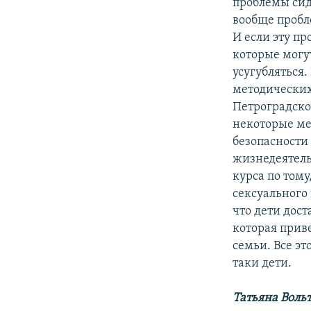
проблемы сид
вообще пробл
И если эту пр
которые могут
усугубляться
методических
Петроградско
некоторые ме
безопасности
жизнедеятель
курса по тому
сексуального
что дети дост
которая прив
семьи. Все эт
таки дети.
Татьяна Вольт