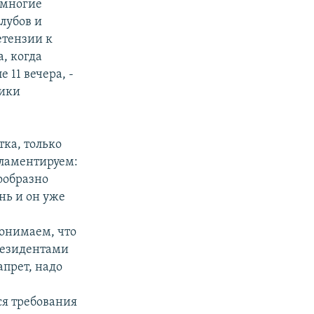
 многие
лубов и
етензии к
а, когда
 11 вечера, -
тики
тка, только
гламентируем:
сообразно
нь и он уже
онимаем, что
резидентами
апрет, надо
ся требования