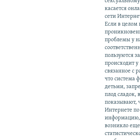
сексуальному 
касается онл
сети Интернет
Если в целом 
проникновени
проблемы у на
соответственн
пользуются за
происходит у
связанное с 
что система ф
детьми, запр
плод сладок, 
показывают, 
Интернете по
информацию, 
возникло еще 
статистическ