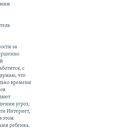
самим
тель
ости за
вершенно
ей
ботится, с
 думаю, что
олько времени
гов
бляют
шении угроз,
ти Интернет,
в этом
ами ребенка.