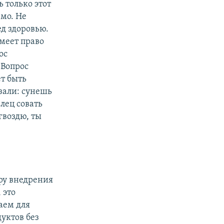
ь только этот
емо. Не
ед здоровью.
меет право
ос
 Вопрос
т быть
азали: сунешь
алец совать
гвоздю, ты
ру внедрения
 это
аем для
уктов без