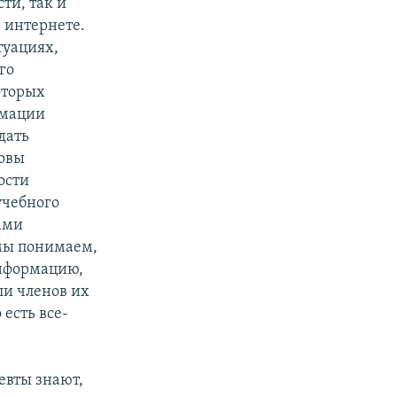
ти, так и
 интернете.
туациях,
го
оторых
рмации
дать
новы
ости
учебного
вами
 мы понимаем,
 информацию,
ли членов их
 есть все-
евты знают,