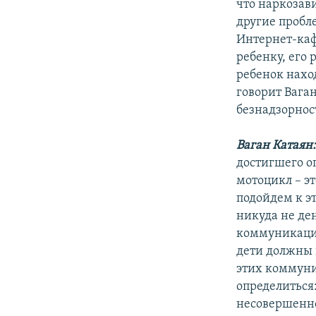
что наркозав
другие пробл
Интернет-каф
ребенку, его 
ребенок наход
говорит Вага
безнадзорнос
Ваган Катаян
достигшего о
мотоцикл – эт
подойдем к э
никуда не де
коммуникаций
дети должны 
этих коммуни
определиться
несовершенно