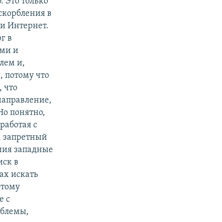
. Это только
скорбления в
ти Интернет.
г в
ами и
лем и,
, потому что
, что
направление,
Но понятно,
работая с
, запретный
ания западные
иск в
ах искать
этому
е с
облемы,