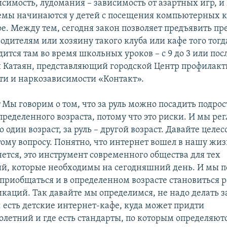
исимость, лудомания – зависимость от азартных игр, и
емы начинаются у детей с посещения компьютерных к
е. Между тем, сегодня закон позволяет предъявить пр
родителям или хозяину такого клуба или кафе того тогд
ится там во время школьных уроков – с 9 до 3 или после
н Катаян, представляющий городской Центр профилак
ти и наркозависимости «Контакт».
:
Мы говорим о том, что за руль можно посадить подрос
пределенного возраста, потому что это риски. И мы ре
о один возраст, за руль – другой возраст. Давайте целе
тому вопросу. Понятно, что интернет вошел в нашу жиз
нется, это инструмент современного общества для тех
, которые необходимы на сегодняшний день. И мы п
приобщаться и в определенном возрасте становиться 
каций. Так давайте мы определимся, не надо делать з
: есть детские интернет-кафе, куда может придти
летний и где есть стандарты, по которым определяют