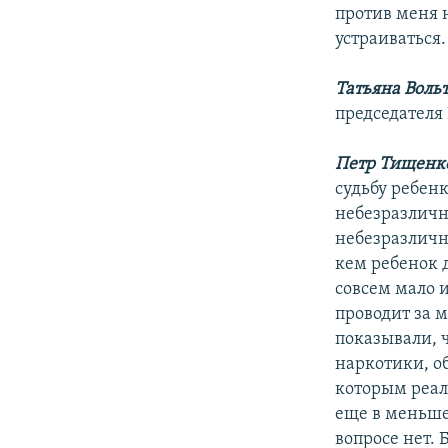
против меня 
устраиваться.
Татьяна Вольт
председателя
Петр Тищенк
судьбу ребенк
небезразлично
небезразлично
кем ребенок 
совсем мало 
проводит за 
показывали, ч
наркотики, о
которым реал
еще в меньше
вопросе нет.