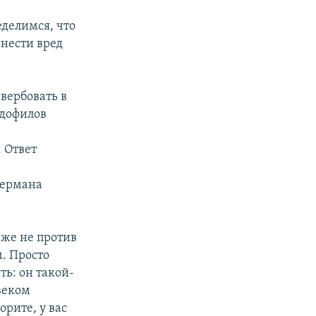
еделимся, что
нести вред
вербовать в
едофилов
 Ответ
с
Германа
 же не против
. Просто
ть: он такой-
овеком
орите, у вас