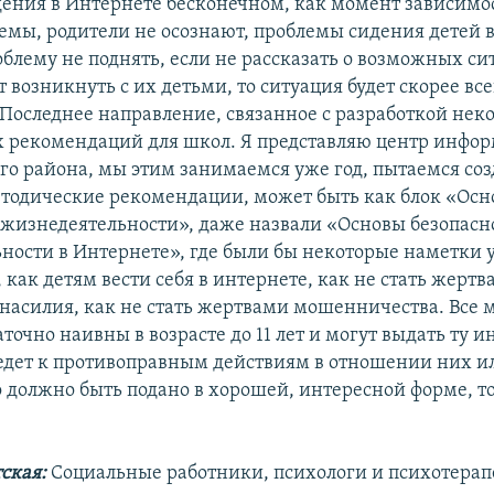
ения в Интернете бесконечном, как момент зависимос
емы, родители не осознают, проблемы сидения детей в
облему не поднять, если не рассказать о возможных си
 возникнуть с их детьми, то ситуация будет скорее все
. Последнее направление, связанное с разработкой нек
 рекомендаций для школ. Я представляю центр инфо
го района, мы этим занимаемся уже год, пытаемся соз
тодические рекомендации, может быть как блок «Ос
 жизнедеятельности», даже назвали «Основы безопасн
ности в Интернете», где были бы некоторые наметки 
, как детям вести себя в интернете, как не стать жерт
 насилия, как не стать жертвами мошенничества. Все
аточно наивны в возрасте до 11 лет и могут выдать ту
едет к противоправным действиям в отношении них и
о должно быть подано в хорошей, интересной форме, то
ская:
Социальные работники, психологи и психотерап