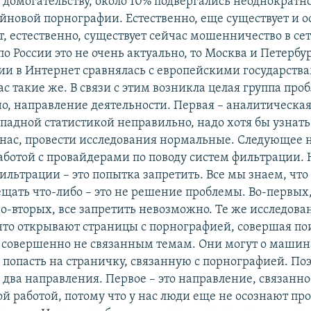
домогательству, около 10% подвергались неоднократно
айновой порнографии. Естественно, еще существует и о
, естественно, существует сейчас мошенничество в се
по России это не очень актуально, то Москва и Петербур
и в Интернет сравнялась с европейскими государств
с такие же. В связи с этим возникла целая группа проб
о, направление деятельности. Первая – аналитическая
падной статистикой неправильно, надо хотя бы узнать
 нас, провести исследования нормальные. Следующее 
работой с провайдерами по поводу систем фильтрации. 
ильтрации – это попытка запретить. Все мы знаем, что 
ещать что-либо – это не решение проблемы. Во-первых
во-вторых, все запретить невозможно. Те же исследов
что открывают страницы с порнографией, совершая по
 совершенно не связанным темам. Они могут о машин
попасть на страничку, связанную с порнографией. По
два направления. Первое – это направление, связанно
ой работой, потому что у нас люди еще не осознают пр