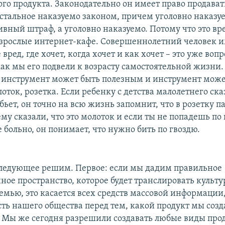
ого продукта. Законодательно он имеет право продават
остальное наказуемо законом, причем уголовно наказу
вный штраф, а уголовно наказуемо. Потому что это вр
 взрослые интернет-кафе. Совершеннолетний человек и
 вред, где хочет, когда хочет и как хочет – это уже вопр
как мы его подвели к возрасту самостоятельной жизни.
 инструмент может быть полезным и инструмент може
ток, розетка. Если ребенку с детства малолетнего ск
убьет, он точно на всю жизнь запомнит, что в розетку п
ему сказали, что это молоток и если ты не попадешь по 
 больно, он понимает, что нужно бить по гвоздю.
ледующее решим. Первое: если мы дадим правильное
ое пространство, которое будет транслировать культу
емью, это касается всех средств массовой информации,
сть нашего общества перед тем, какой продукт мы созд
 Мы же сегодня разрешили создавать любые виды прод