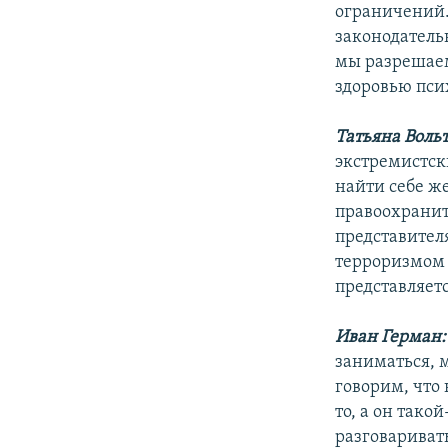
ограничений.
законодательн
мы разрешаем
здоровью пси
Татьяна Вольт
экстремистск
найти себе же
правоохранит
представител
терроризмом 
представляет
Иван Герман:
заниматься, 
говорим, что 
то, а он тако
разговаривать