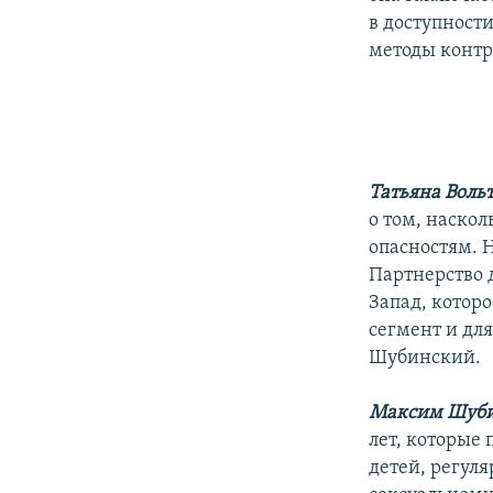
РАСПИСАНИЕ ВЕЩАНИЯ
в доступности
ПОДПИШИТЕСЬ НА РАССЫЛКУ
методы контр
Татьяна Воль
о том, наско
опасностям. Н
Партнерство 
Запад, котор
сегмент и дл
Шубинский.
Максим Шуби
лет, которые
детей, регул