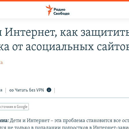
и Интернет, как защитит
ка от асоциальных сайто
на
ся
Читать без VPN
сточник в Google
ина:
Дети и Интернет – эта проблема становится все о
тся не только в попадании подростков в Интернет-зави