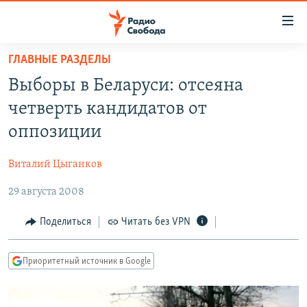
Ссылки
для
упрощенного
ГЛАВНЫЕ РАЗДЕЛЫ
ПРОГРАММЫ
доступа
Выборы в Беларуси: отсеяна
ПОДКАСТЫ
Вернуться
четверть кандидатов от
к
АВТОРСКИЕ ПРОЕКТЫ
оппозиции
основному
ЦИТАТЫ СВОБОДЫ
содержанию
Виталий Цыганков
Вернутся
МНЕНИЯ
к
29 августа 2008
КУЛЬТУРА
главной
навигации
IDEL.РЕАЛИИ
Поделиться
Читать без VPN
Вернутся
КАВКАЗ.РЕАЛИИ
к
Приоритетный источник в Google
СЕВЕР.РЕАЛИИ
поиску
СИБИРЬ.РЕАЛИИ