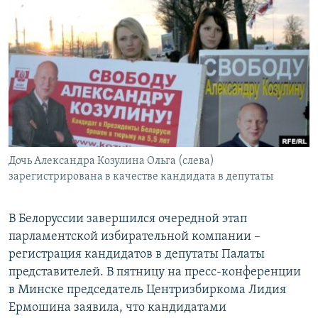
РАСПИСАНИЕ ВЕЩАНИЯ
ПОДПИШИТЕСЬ НА РАССЫЛКУ
СОЦИАЛЬНЫЕ СЕТИ
Дочь Александра Козулина Ольга (слева)
Все сайты РСЕ/РС
зарегистрирована в качестве кандидата в депутаты
В Белоруссии завершился очередной этап
парламентской избирательной компании –
регистрация кандидатов в депутаты Палаты
представителей. В пятницу на пресс-конференции
в Минске председатель Центризбиркома Лидия
Ермошина заявила, что кандидатами