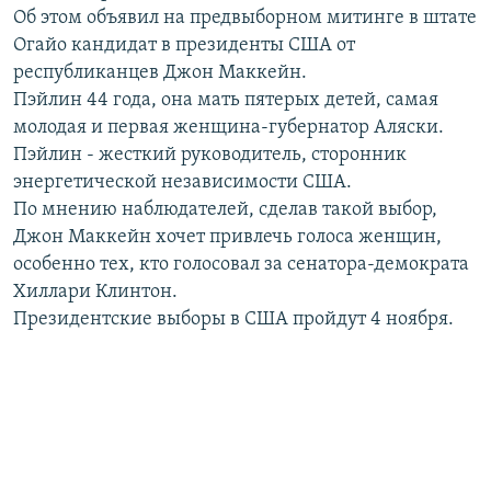
Об этом объявил на предвыборном митинге в штате
РАСПИСАНИЕ ВЕЩАНИЯ
Огайо кандидат в президенты США от
ПОДПИШИТЕСЬ НА РАССЫЛКУ
республиканцев Джон Маккейн.
Пэйлин 44 года, она мать пятерых детей, самая
СОЦИАЛЬНЫЕ СЕТИ
молодая и первая женщина-губернатор Аляски.
Пэйлин - жесткий руководитель, сторонник
энергетической независимости США.
По мнению наблюдателей, сделав такой выбор,
Джон Маккейн хочет привлечь голоса женщин,
особенно тех, кто голосовал за сенатора-демократа
Все сайты РСЕ/РС
Хиллари Клинтон.
Президентские выборы в США пройдут 4 ноября.