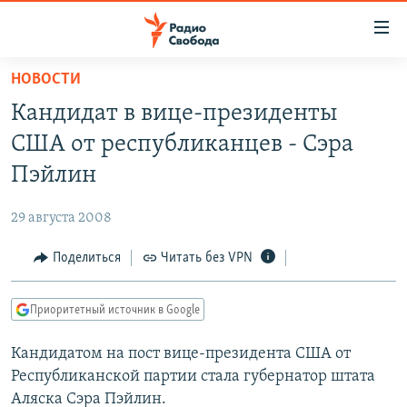
Ссылки
для
упрощенного
НОВОСТИ
ПРОГРАММЫ
доступа
Кандидат в вице-президенты
ПОДКАСТЫ
Вернуться
США от республиканцев - Сэра
к
АВТОРСКИЕ ПРОЕКТЫ
Пэйлин
основному
ЦИТАТЫ СВОБОДЫ
содержанию
29 августа 2008
Вернутся
МНЕНИЯ
к
Поделиться
Читать без VPN
КУЛЬТУРА
главной
навигации
IDEL.РЕАЛИИ
Приоритетный источник в Google
Вернутся
КАВКАЗ.РЕАЛИИ
к
Кандидатом на пост вице-президента США от
СЕВЕР.РЕАЛИИ
поиску
Республиканской партии стала губернатор штата
СИБИРЬ.РЕАЛИИ
Аляска Сэра Пэйлин.