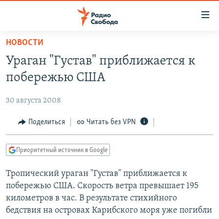
Ссылки
для
упрощенного
НОВОСТИ
ПРОГРАММЫ
доступа
Ураган "Густав" приближается к
ПОДКАСТЫ
Вернуться
побережью США
к
АВТОРСКИЕ ПРОЕКТЫ
основному
30 августа 2008
ЦИТАТЫ СВОБОДЫ
содержанию
Вернутся
МНЕНИЯ
Поделиться
Читать без VPN
к
КУЛЬТУРА
главной
Приоритетный источник в Google
навигации
IDEL.РЕАЛИИ
Вернутся
Тропический ураган "Густав" приближается к
КАВКАЗ.РЕАЛИИ
к
побережью США. Скорость ветра превышает 195
СЕВЕР.РЕАЛИИ
поиску
километров в час. В результате стихийного
бедствия на островах Карибского моря уже погибли
СИБИРЬ.РЕАЛИИ