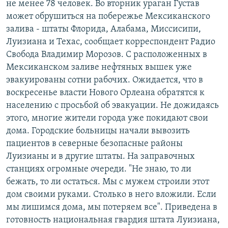
не менее 78 человек. Во вторник ураган Густав
РАСПИСАНИЕ ВЕЩАНИЯ
может обрушиться на побережье Мексиканского
ПОДПИШИТЕСЬ НА РАССЫЛКУ
залива - штаты Флорида, Алабама, Миссисипи,
Луизиана и Техас, сообщает корреспондент Радио
Свобода Владимир Морозов. С расположенных в
СОЦИАЛЬНЫЕ СЕТИ
Мексиканском заливе нефтяных вышек уже
эвакуированы сотни рабочих. Ожидается, что в
воскресенье власти Нового Орлеана обратятся к
населению с просьбой об эвакуации. Не дожидаясь
этого, многие жители города уже покидают свои
Все сайты РСЕ/РС
дома. Городские больницы начали вывозить
пациентов в северные безопасные районы
Луизианы и в другие штаты. На заправочных
станциях огромные очереди. "Не знаю, то ли
бежать, то ли остаться. Мы с мужем строили этот
дом своими руками. Столько в него вложили. Если
мы лишимся дома, мы потеряем все". Приведена в
готовность национальная гвардия штата Луизиана,