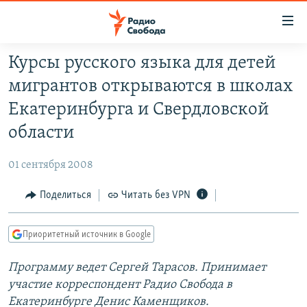
Ссылки
для
упрощенного
Курсы русского языка для детей
ПРОГРАММЫ
доступа
мигрантов открываются в школах
ПОДКАСТЫ
Вернуться
Екатеринбурга и Свердловской
к
АВТОРСКИЕ ПРОЕКТЫ
области
основному
ЦИТАТЫ СВОБОДЫ
содержанию
01 сентября 2008
Вернутся
МНЕНИЯ
к
Поделиться
Читать без VPN
КУЛЬТУРА
главной
навигации
IDEL.РЕАЛИИ
Приоритетный источник в Google
Вернутся
КАВКАЗ.РЕАЛИИ
к
Программу ведет Сергей Тарасов. Принимает
СЕВЕР.РЕАЛИИ
поиску
участие корреспондент Радио Свобода в
СИБИРЬ.РЕАЛИИ
Екатеринбурге Денис Каменщиков.