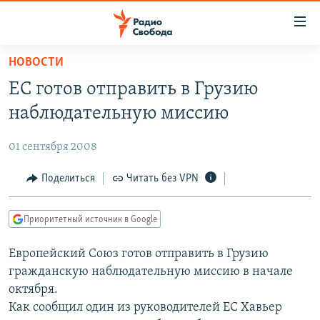
Ссылки
для
упрощенного
НОВОСТИ
ПРОГРАММЫ
доступа
ЕС готов отправить в Грузию
ПОДКАСТЫ
Вернуться
наблюдательную миссию
к
АВТОРСКИЕ ПРОЕКТЫ
основному
01 сентября 2008
ЦИТАТЫ СВОБОДЫ
содержанию
Вернутся
МНЕНИЯ
Поделиться
Читать без VPN
к
КУЛЬТУРА
главной
Приоритетный источник в Google
навигации
IDEL.РЕАЛИИ
Вернутся
Европейский Союз готов отправить в Грузию
КАВКАЗ.РЕАЛИИ
к
гражданскую наблюдательную миссию в начале
СЕВЕР.РЕАЛИИ
поиску
октября.
Как сообщил один из руководителей ЕС Хавьер
СИБИРЬ.РЕАЛИИ