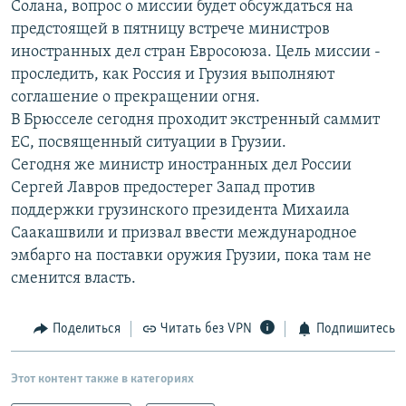
Солана, вопрос о миссии будет обсуждаться на
РАСПИСАНИЕ ВЕЩАНИЯ
предстоящей в пятницу встрече министров
ПОДПИШИТЕСЬ НА РАССЫЛКУ
иностранных дел стран Евросоюза. Цель миссии -
проследить, как Россия и Грузия выполняют
соглашение о прекращении огня.
СОЦИАЛЬНЫЕ СЕТИ
В Брюсселе сегодня проходит экстренный саммит
ЕС, посвященный ситуации в Грузии.
Сегодня же министр иностранных дел России
Сергей Лавров предостерег Запад против
поддержки грузинского президента Михаила
Все сайты РСЕ/РС
Саакашвили и призвал ввести международное
эмбарго на поставки оружия Грузии, пока там не
сменится власть.
Поделиться
Читать без VPN
Подпишитесь
Этот контент также в категориях