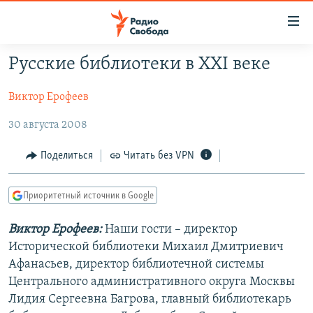
Ссылки
для
упрощенного
Русские библиотеки в XXI веке
ПРОГРАММЫ
доступа
Виктор Ерофеев
ПОДКАСТЫ
Вернуться
к
АВТОРСКИЕ ПРОЕКТЫ
30 августа 2008
основному
ЦИТАТЫ СВОБОДЫ
содержанию
Поделиться
Читать без VPN
Вернутся
МНЕНИЯ
к
Приоритетный источник в Google
КУЛЬТУРА
главной
навигации
IDEL.РЕАЛИИ
Виктор Ерофеев:
Наши гости – директор
Вернутся
Исторической библиотеки Михаил Дмитриевич
КАВКАЗ.РЕАЛИИ
к
Афанасьев, директор библиотечной системы
СЕВЕР.РЕАЛИИ
поиску
Центрального административного округа Москвы
Лидия Сергеевна Багрова, главный библиотекарь
СИБИРЬ.РЕАЛИИ