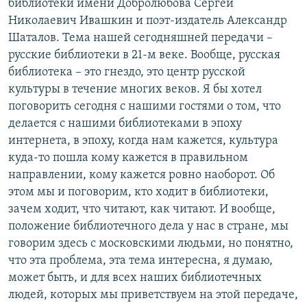
библиотеки имени Добролюбова Сергей
РАСПИСАНИЕ ВЕЩАНИЯ
Николаевич Ивашкин и поэт-издатель Александр
ПОДПИШИТЕСЬ НА РАССЫЛКУ
Шаталов. Тема нашей сегодняшней передачи –
русские библиотеки в 21-м веке. Вообще, русская
библиотека – это гнездо, это центр русской
СОЦИАЛЬНЫЕ СЕТИ
культуры в течение многих веков. Я бы хотел
поговорить сегодня с нашими гостями о том, что
делается с нашими библиотеками в эпоху
интернета, в эпоху, когда нам кажется, культура
куда-то пошла кому кажется в правильном
Все сайты РСЕ/РС
направлении, кому кажется ровно наоборот. Об
этом мы и поговорим, кто ходит в библиотеки,
зачем ходит, что читают, как читают. И вообще,
положение библиотечного дела у нас в стране, мы
говорим здесь с московскими людьми, но понятно,
что эта проблема, эта тема интересна, я думаю,
может быть, и для всех наших библиотечных
людей, которых мы приветствуем на этой передаче,