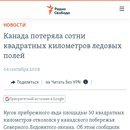
Ссылки
для
упрощенного
НОВОСТИ
ПРОГРАММЫ
доступа
Канада потеряла сотни
ПОДКАСТЫ
Вернуться
квадратных километров ледовых
к
АВТОРСКИЕ ПРОЕКТЫ
полей
основному
ЦИТАТЫ СВОБОДЫ
содержанию
04 сентября 2008
Вернутся
МНЕНИЯ
к
Поделиться
Читать без VPN
КУЛЬТУРА
главной
навигации
IDEL.РЕАЛИИ
Приоритетный источник в Google
Вернутся
КАВКАЗ.РЕАЛИИ
к
Кусок прибрежного льда площадью 50 квадратных
СЕВЕР.РЕАЛИИ
поиску
километров откололся у канадского побережья
СИБИРЬ.РЕАЛИИ
Северного Ледовитого океана. Об этом сообщили