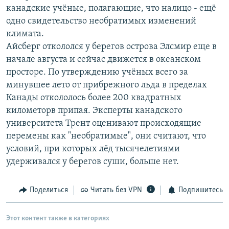
канадские учёные, полагающие, что налицо - ещё
РАСПИСАНИЕ ВЕЩАНИЯ
одно свидетельство необратимых изменений
ПОДПИШИТЕСЬ НА РАССЫЛКУ
климата.
Айсберг откололся у берегов острова Элсмир еще в
СОЦИАЛЬНЫЕ СЕТИ
начале августа и сейчас движется в океанском
просторе. По утверждению учёных всего за
минувшее лето от прибрежного льда в пределах
Канады откололось более 200 квадратных
километорв припая. Эксперты канадского
университета Трент оценивают происходящие
Все сайты РСЕ/РС
перемены как "необратимые", они считают, что
условий, при которых лёд тысячелетиями
удерживался у берегов суши, больше нет.
Поделиться
Читать без VPN
Подпишитесь
Этот контент также в категориях