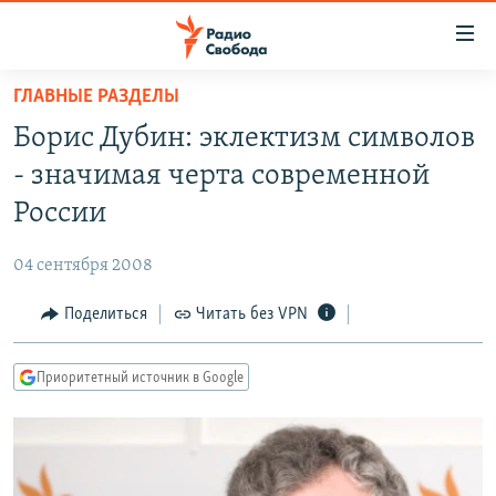
Ссылки
для
упрощенного
ГЛАВНЫЕ РАЗДЕЛЫ
ПРОГРАММЫ
доступа
Борис Дубин: эклектизм символов
ПОДКАСТЫ
Вернуться
- значимая черта современной
к
АВТОРСКИЕ ПРОЕКТЫ
России
основному
ЦИТАТЫ СВОБОДЫ
содержанию
04 сентября 2008
Вернутся
МНЕНИЯ
к
Поделиться
Читать без VPN
КУЛЬТУРА
главной
навигации
IDEL.РЕАЛИИ
Приоритетный источник в Google
Вернутся
КАВКАЗ.РЕАЛИИ
к
СЕВЕР.РЕАЛИИ
поиску
СИБИРЬ.РЕАЛИИ