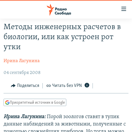
Ссылки
для
упрощенного
Методы инженерных расчетов в
ПРОГРАММЫ
доступа
биологии, или как устроен рот
ПОДКАСТЫ
Вернуться
утки
к
АВТОРСКИЕ ПРОЕКТЫ
основному
Ирина Лагунина
ЦИТАТЫ СВОБОДЫ
содержанию
Вернутся
04 сентября 2008
МНЕНИЯ
к
КУЛЬТУРА
Поделиться
Читать без VPN
главной
навигации
IDEL.РЕАЛИИ
Вернутся
Приоритетный источник в Google
КАВКАЗ.РЕАЛИИ
к
СЕВЕР.РЕАЛИИ
Ирина Лагунина:
Порой зоологов ставят в тупик
поиску
данные наблюдений за животными, полученные с
СИБИРЬ.РЕАЛИИ
помощью сложнейших приборов. Но тогда можно