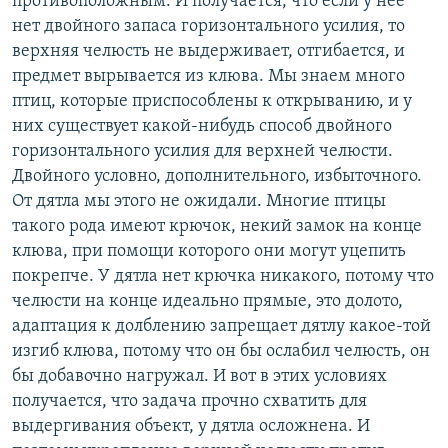
противоположным. И получается, что если у нее
нет двойного запаса горизонтального усилия, то
верхняя челюсть не выдерживает, отгибается, и
предмет вырывается из клюва. Мы знаем много
птиц, которые приспособлены к открыванию, и у
них существует какой-нибудь способ двойного
горизонтального усилия для верхней челюсти.
Двойного условно, дополнительного, избыточного.
От дятла мы этого не ожидали. Многие птицы
такого рода имеют крючок, некий замок на конце
клюва, при помощи которого они могут уцепить
покрепче. У дятла нет крючка никакого, потому что
челюсти на конце идеально прямые, это долото,
адаптация к долблению запрещает дятлу какое-той
изгиб клюва, потому что он бы ослабил челюсть, он
бы добавочно нагружал. И вот в этих условиях
получается, что задача прочно схватить для
выдергивания объект, у дятла осложнена. И