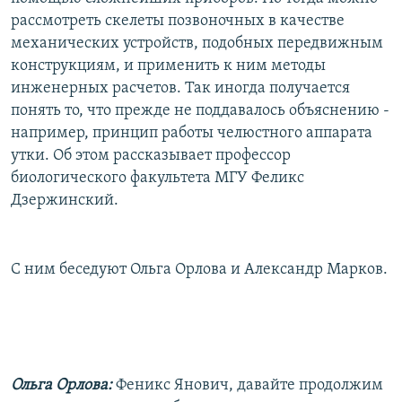
РАСПИСАНИЕ ВЕЩАНИЯ
рассмотреть скелеты позвоночных в качестве
механических устройств, подобных передвижным
ПОДПИШИТЕСЬ НА РАССЫЛКУ
конструкциям, и применить к ним методы
инженерных расчетов. Так иногда получается
СОЦИАЛЬНЫЕ СЕТИ
понять то, что прежде не поддавалось объяснению -
например, принцип работы челюстного аппарата
утки. Об этом рассказывает профессор
биологического факультета МГУ Феликс
Дзержинский.
Все сайты РСЕ/РС
С ним беседуют Ольга Орлова и Александр Марков.
Ольга Орлова:
Феникс Янович, давайте продолжим