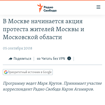
Ссылки
для
упрощенного
В Москве начинается акция
ПРОГРАММЫ
доступа
протеста жителей Москвы и
ПОДКАСТЫ
Вернуться
Московской области
к
АВТОРСКИЕ ПРОЕКТЫ
основному
05 сентября 2008
ЦИТАТЫ СВОБОДЫ
содержанию
Вернутся
МНЕНИЯ
Поделиться
Читать без VPN
к
КУЛЬТУРА
главной
Приоритетный источник в Google
навигации
IDEL.РЕАЛИИ
Вернутся
Программу ведет Марк Крутов. Принимает участие
КАВКАЗ.РЕАЛИИ
к
корреспондент Радио Свобода Карэн Агамиров.
СЕВЕР.РЕАЛИИ
поиску
СИБИРЬ.РЕАЛИИ