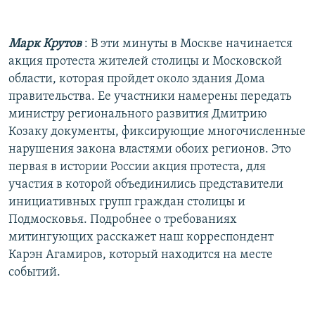
РАСПИСАНИЕ ВЕЩАНИЯ
ПОДПИШИТЕСЬ НА РАССЫЛКУ
Марк Крутов
: В эти минуты в Москве начинается
акция протеста жителей столицы и Московской
СОЦИАЛЬНЫЕ СЕТИ
области, которая пройдет около здания Дома
правительства. Ее участники намерены передать
министру регионального развития Дмитрию
Козаку документы, фиксирующие многочисленные
нарушения закона властями обоих регионов. Это
первая в истории России акция протеста, для
Все сайты РСЕ/РС
участия в которой объединились представители
инициативных групп граждан столицы и
Подмосковья. Подробнее о требованиях
митингующих расскажет наш корреспондент
Карэн Агамиров, который находится на месте
событий.