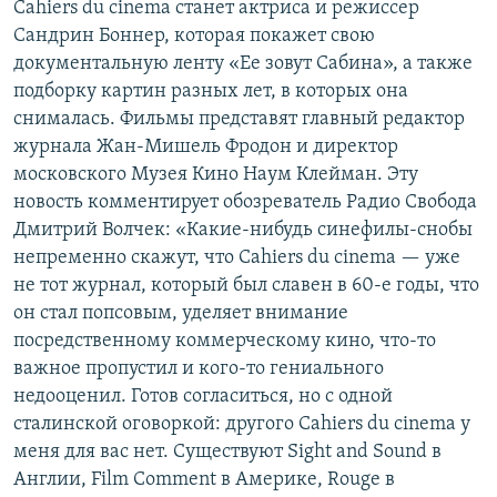
Cahiers du cinema станет актриса и режиссер
РАСПИСАНИЕ ВЕЩАНИЯ
Сандрин Боннер, которая покажет свою
ПОДПИШИТЕСЬ НА РАССЫЛКУ
документальную ленту «Ее зовут Сабина», а также
подборку картин разных лет, в которых она
снималась. Фильмы представят главный редактор
СОЦИАЛЬНЫЕ СЕТИ
журнала Жан-Мишель Фродон и директор
московского Музея Кино Наум Клейман. Эту
новость комментирует обозреватель Радио Свобода
Дмитрий Волчек: «Какие-нибудь синефилы-снобы
непременно скажут, что Cahiers du cinema — уже
Все сайты РСЕ/РС
не тот журнал, который был славен в 60-е годы, что
он стал попсовым, уделяет внимание
посредственному коммерческому кино, что-то
важное пропустил и кого-то гениального
недооценил. Готов согласиться, но с одной
сталинской оговоркой: другого Cahiers du cinema у
меня для вас нет. Существуют Sight and Sound в
Англии, Film Comment в Америке, Rouge в