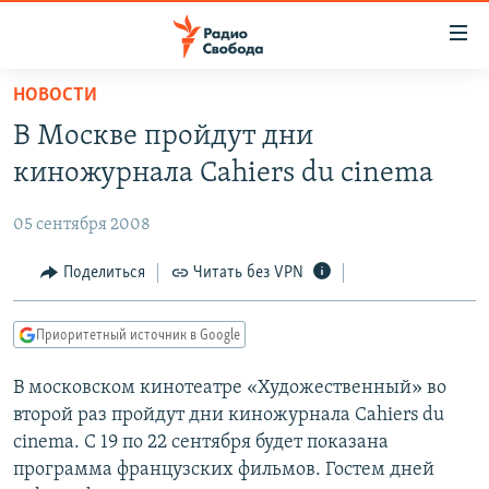
Ссылки
для
упрощенного
НОВОСТИ
ПРОГРАММЫ
доступа
В Москве пройдут дни
ПОДКАСТЫ
Вернуться
киножурнала Cahiers du cinema
к
АВТОРСКИЕ ПРОЕКТЫ
основному
05 сентября 2008
ЦИТАТЫ СВОБОДЫ
содержанию
Вернутся
МНЕНИЯ
Поделиться
Читать без VPN
к
КУЛЬТУРА
главной
Приоритетный источник в Google
навигации
IDEL.РЕАЛИИ
Вернутся
В московском кинотеатре «Художественный» во
КАВКАЗ.РЕАЛИИ
к
второй раз пройдут дни киножурнала Cahiers du
СЕВЕР.РЕАЛИИ
поиску
cinema. С 19 по 22 сентября будет показана
программа французских фильмов. Гостем дней
СИБИРЬ.РЕАЛИИ