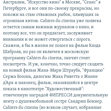
Австралии, "Искусство кино" в Москве, "Сеанс" в
Петербурге, и все они по-своему прекрасны, но
похожи на стаю отважных рыбок, плывущих за
огромным китом. Cahiers du cinema уже полвека
остается самым важным журналом о кино, и
поэтому все, что он предлагает, заслуживает
внимания и не может отвергаться с порога.
Скажем, я бы в жизни не пошел на фильм Клода
Шаброля, но раз он включен в московскую
программу Cahiers du cinema, значит стоит
посмотреть. И уж, конечно, точно следует сходить
на новый фильм Жана-Мари Штрауба, "Францию"
Сержа Бозона, дилогию Жака Риветта о Жанне
д’Арк и наконец, фильм, оказавшийся в центре
показа в кинотеатре "Художественный":
отмеченную наградой ФИПРЕССИ документальную
ленту о душевнобольной сестре Сандрин Боннер.
Cahiers du cinema (во всяком случает, избранные