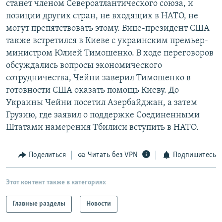
станет членом Североатлантического союза, и
РАСПИСАНИЕ ВЕЩАНИЯ
позиции других стран, не входящих в НАТО, не
ПОДПИШИТЕСЬ НА РАССЫЛКУ
могут препятствовать этому. Вице-президент США
также встретился в Киеве с украинским премьер-
министром Юлией Тимошенко. В ходе переговоров
СОЦИАЛЬНЫЕ СЕТИ
обсуждались вопросы экономического
сотрудничества, Чейни заверил Тимошенко в
готовности США оказать помощь Киеву. До
Украины Чейни посетил Азербайджан, а затем
Грузию, где заявил о поддержке Соединенными
Все сайты РСЕ/РС
Штатами намерения Тбилиси вступить в НАТО.
Поделиться
Читать без VPN
Подпишитесь
Этот контент также в категориях
Главные разделы
Новости