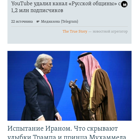
Испытание Ираном. Что скрывают
улыбки Трампа и принца Мухаммеда