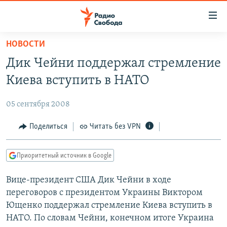
Ссылки
для
упрощенного
НОВОСТИ
ПРОГРАММЫ
доступа
Дик Чейни поддержал стремление
ПОДКАСТЫ
Вернуться
Киева вступить в НАТО
к
АВТОРСКИЕ ПРОЕКТЫ
основному
05 сентября 2008
ЦИТАТЫ СВОБОДЫ
содержанию
Вернутся
МНЕНИЯ
Поделиться
Читать без VPN
к
КУЛЬТУРА
главной
Приоритетный источник в Google
навигации
IDEL.РЕАЛИИ
Вернутся
Вице-президент США Дик Чейни в ходе
КАВКАЗ.РЕАЛИИ
к
переговоров с президентом Украины Виктором
СЕВЕР.РЕАЛИИ
поиску
Ющенко поддержал стремление Киева вступить в
НАТО. По словам Чейни, конечном итоге Украина
СИБИРЬ.РЕАЛИИ