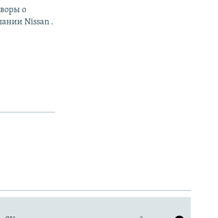
оворы о
ании Nissan .