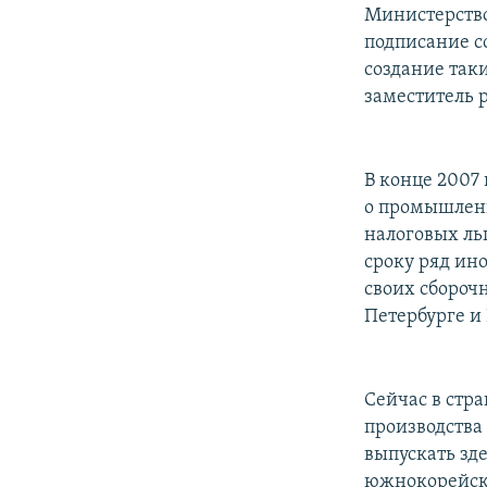
РАСПИСАНИЕ ВЕЩАНИЯ
Министерство
ПОДПИШИТЕСЬ НА РАССЫЛКУ
подписание с
создание таки
заместитель 
В конце 2007
о промышленн
налоговых ль
сроку ряд ин
своих сборочн
Петербурге и
Сейчас в стр
производства
выпускать зд
южнокорейско