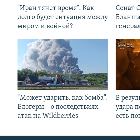
"Иран тянет время". Как
Сенат 
долго будет ситуация между
Бланша
миром и войной?
генера
"Может ударить, как бомба".
В резул
Блогеры – о последствиях
удара п
атак на Wildberries
есть п