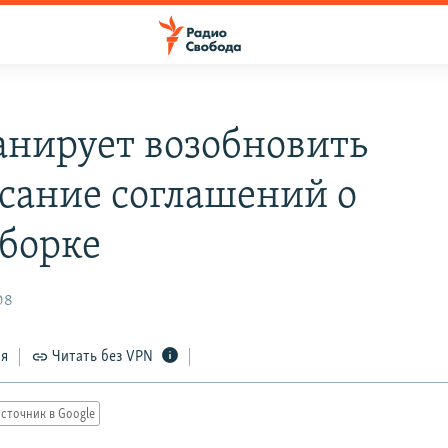
анирует возобновить
сание соглашений о
борке
08
ся
Читать без VPN
сточник в Google