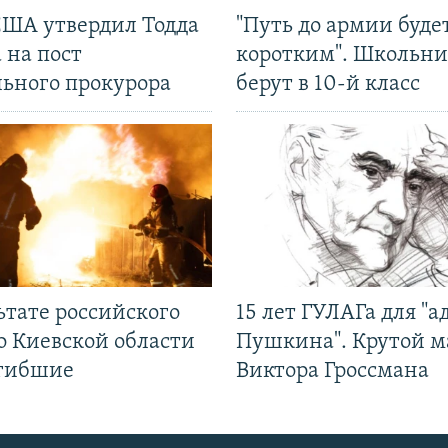
США утвердил Тодда
"Путь до армии буде
 на пост
коротким". Школьни
льного прокурора
берут в 10-й класс
ьтате российского
15 лет ГУЛАГа для "а
о Киевской области
Пушкина". Крутой 
огибшие
Виктора Гроссмана