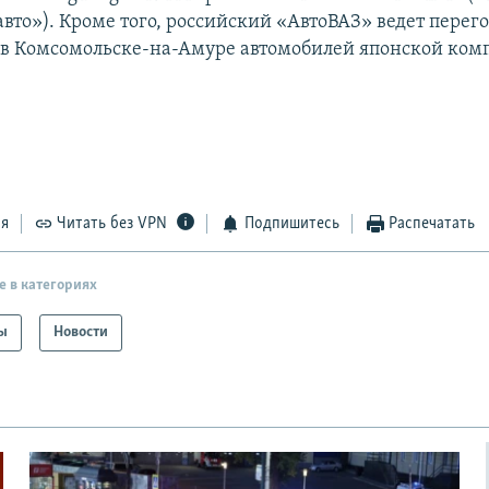
вто»). Кроме того, российский «АвтоВАЗ» ведет перег
 в Комсомольске-на-Амуре автомобилей японской комп
ся
Читать без VPN
Подпишитесь
Распечатать
е в категориях
ы
Новости