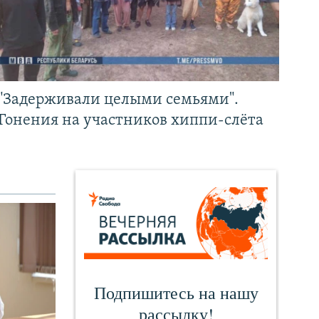
"Задерживали целыми семьями".
Гонения на участников хиппи-слёта