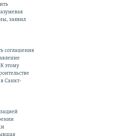
ить
разумевая
ны, заявил
ть соглашения
авление
 К этому
роительстве
 в Санкт-
изацией
ерении
ки
бывшая