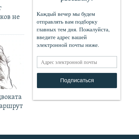
т
ков не
двоката
маршрут