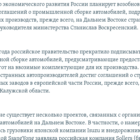
 экономического развития России планирует возобнов
оглашений о промышленной сборке автомобилей, под
х производств, прежде всего, на Дальнем Востоке стра
руководителя министерства Станислав Воскресенский.
 года российское правительство прекратило подписыва
ой сборке автомобилей, предусматривающие предост
гот на ввозимые комплектующие для их производства.
остранных автопроизводителей достиг соглашений о ст
ых заводов в европейской части России, прежде всего,
 Калужской области.
ане существует несколько проектов, связанных с орган
 автомобилей на Дальнем Востоке. В частности, о нам
есь грузовики японской компании Isuzu и внедорожни
й SsangYong заявляла российская компания Sollers (