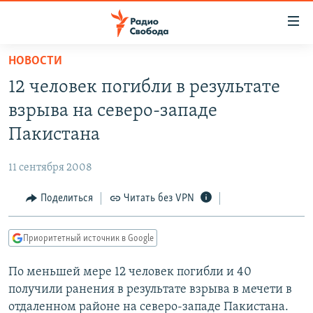
Ссылки
для
упрощенного
НОВОСТИ
ПРОГРАММЫ
доступа
12 человек погибли в результате
ПОДКАСТЫ
Вернуться
взрыва на северо-западе
к
АВТОРСКИЕ ПРОЕКТЫ
Пакистана
основному
ЦИТАТЫ СВОБОДЫ
содержанию
11 сентября 2008
Вернутся
МНЕНИЯ
к
Поделиться
Читать без VPN
КУЛЬТУРА
главной
навигации
IDEL.РЕАЛИИ
Приоритетный источник в Google
Вернутся
КАВКАЗ.РЕАЛИИ
к
По меньшей мере 12 человек погибли и 40
СЕВЕР.РЕАЛИИ
поиску
получили ранения в результате взрыва в мечети в
СИБИРЬ.РЕАЛИИ
отдаленном районе на северо-западе Пакистана.