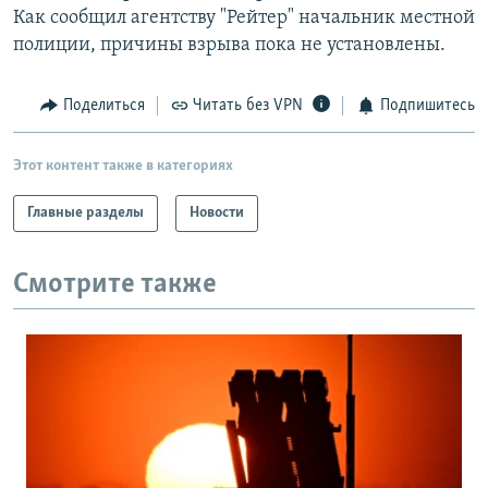
Как сообщил агентству "Рейтер" начальник местной
РАСПИСАНИЕ ВЕЩАНИЯ
полиции, причины взрыва пока не установлены.
ПОДПИШИТЕСЬ НА РАССЫЛКУ
Поделиться
Читать без VPN
Подпишитесь
СОЦИАЛЬНЫЕ СЕТИ
Этот контент также в категориях
Главные разделы
Новости
Все сайты РСЕ/РС
Смотрите также